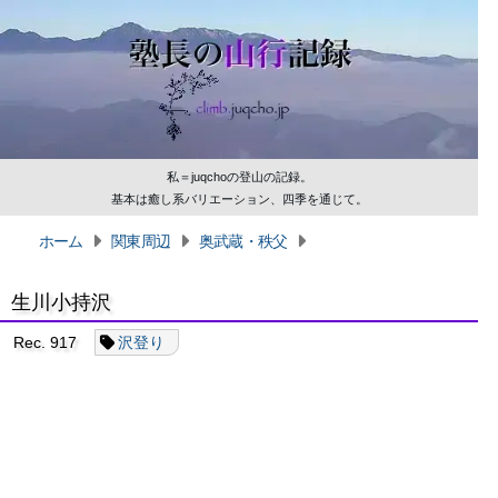
私＝juqchoの登山の記録。
基本は癒し系バリエーション、四季を通じて。
ホーム
関東周辺
奥武蔵・秩父
生川小持沢
Rec. 917
沢登り