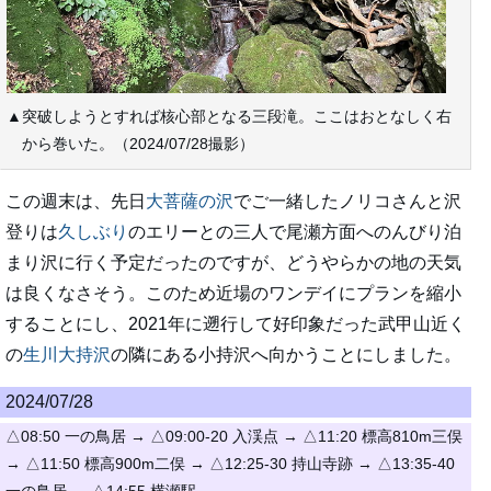
▲突破しようとすれば核心部となる三段滝。ここはおとなしく右
から巻いた。（2024/07/28撮影）
この週末は、先日
大菩薩の沢
でご一緒したノリコさんと沢
登りは
久しぶり
のエリーとの三人で尾瀬方面へのんびり泊
まり沢に行く予定だったのですが、どうやらかの地の天気
は良くなさそう。このため近場のワンデイにプランを縮小
することにし、2021年に遡行して好印象だった武甲山近く
の
生川大持沢
の隣にある小持沢へ向かうことにしました。
2024/07/28
△08:50 一の鳥居 → △09:00-20 入渓点 → △11:20 標高810m三俣
→ △11:50 標高900m二俣 → △12:25-30 持山寺跡 → △13:35-40