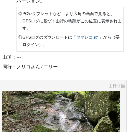
バージョン。
◎PCやタブレットなど、より広角の画面で見ると、
GPSログに基づく山行の軌跡がこの位置に表示されま
す。
◎GPSログのダウンロードは「
ヤマレコ
」から（要
ログイン）。
山頂：---
同行：ノリコさん / エリー
山行寸描