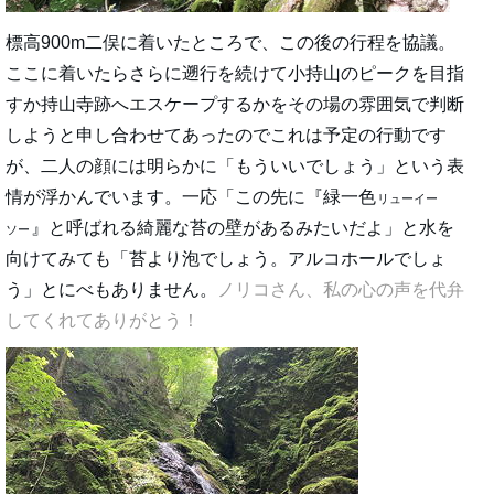
標高900m二俣に着いたところで、この後の行程を協議。
ここに着いたらさらに遡行を続けて小持山のピークを目指
すか持山寺跡へエスケープするかをその場の雰囲気で判断
しようと申し合わせてあったのでこれは予定の行動です
が、二人の顔には明らかに「もういいでしょう」という表
情が浮かんでいます。一応「この先に『緑一色
リューイー
』と呼ばれる綺麗な苔の壁があるみたいだよ」と水を
ソー
向けてみても「苔より泡でしょう。アルコホールでしょ
う」とにべもありません。
ノリコさん、私の心の声を代弁
してくれてありがとう！