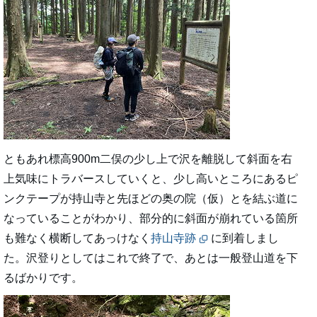
ともあれ標高900m二俣の少し上で沢を離脱して斜面を右
上気味にトラバースしていくと、少し高いところにあるピ
ンクテープが持山寺と先ほどの奥の院（仮）とを結ぶ道に
なっていることがわかり、部分的に斜面が崩れている箇所
も難なく横断してあっけなく
持山寺跡
に到着しまし
た。沢登りとしてはこれで終了で、あとは一般登山道を下
るばかりです。