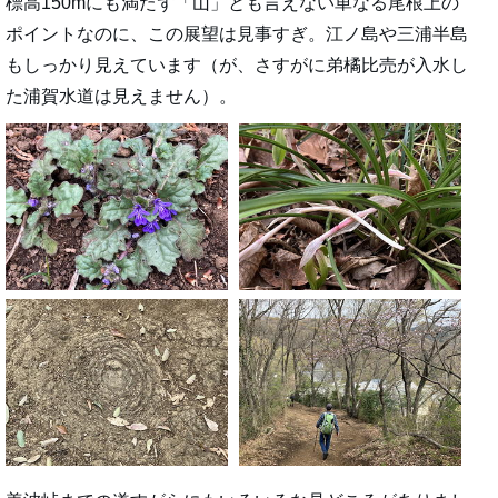
標高150mにも満たず「山」とも言えない単なる尾根上の
ポイントなのに、この展望は見事すぎ。江ノ島や三浦半島
もしっかり見えています（が、さすがに弟橘比売が入水し
た浦賀水道は見えません）。