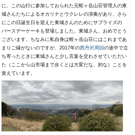
に、この山行に参加しておられた元蛭ヶ岳山荘管理人の東
城さんたちによるオカリナとウクレレの演奏があり、さら
にこの日誕生日を迎えた東城さんのためにサプライズの
バースデーケーキも登場しました。東城さん、おめでとう
ございます。ちなみに私自身は蛭ヶ岳山荘にはこれまであ
まりご縁がないのですが、2017年の
西丹沢周回
の途中で立
ち寄ったときに東城さんと少し言葉を交わさせていただい
た（ここから山市場まで歩くとは大変だな、的な）ことを
覚えています。