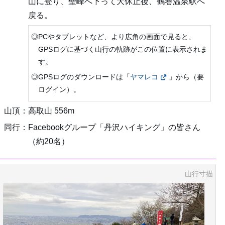
山に登り、聖峰へ下って大休止後、鶴巻温泉駅へ
戻る。
◎PCやタブレットなど、より広角の画面で見ると、
GPSログに基づく山行の軌跡がこの位置に表示されま
す。
◎GPSログのダウンロードは「
ヤマレコ
」から（要
ログイン）。
山頂：高取山 556m
同行：Facebookグループ「丹沢ハイキング」の皆さん
（約20名）
山行寸描