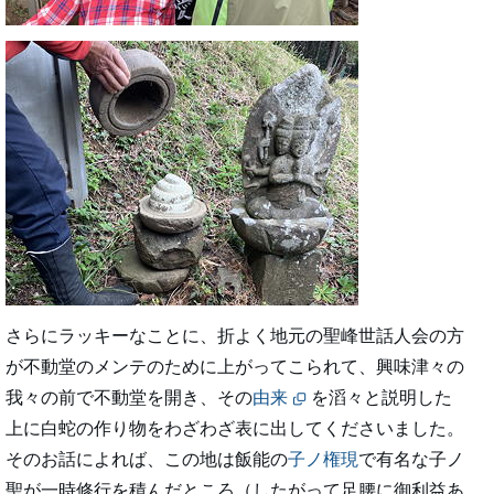
さらにラッキーなことに、折よく地元の聖峰世話人会の方
が不動堂のメンテのために上がってこられて、興味津々の
我々の前で不動堂を開き、その
由来
を滔々と説明した
上に白蛇の作り物をわざわざ表に出してくださいました。
そのお話によれば、この地は飯能の
子ノ権現
で有名な子ノ
聖が一時修行を積んだところ（したがって足腰に御利益あ