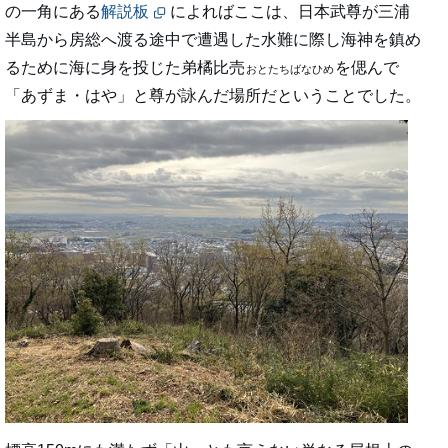
の一角にある
解説板
によればここは、日本武尊が三浦
半島から房総へ渡る途中で遭遇した水難に際し海神を鎮め
るために海に身を投じた弟橘比売
を偲んで
おとたちばなひめ
「あずま・はや」と尊が詠んだ場所だということでした。