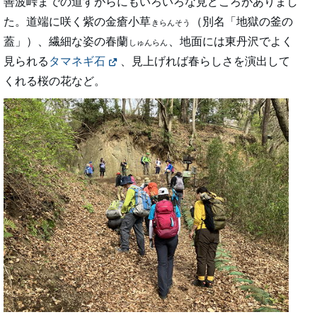
善波峠までの道すがらにもいろいろな見どころがありまし
た。道端に咲く紫の金瘡小草
（別名「地獄の釜の
きらんそう
蓋」）、繊細な姿の春蘭
、地面には東丹沢でよく
しゅんらん
見られる
タマネギ石
、見上げれば春らしさを演出して
くれる桜の花など。