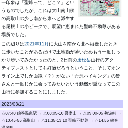
一印象は「聖峰って、どこ？」とい
うものでしたが、これは大山南山稜
の高取山の少し南から東へと派生す
る尾根上の小ピークで、展望に恵まれた聖峰不動尊がある
場所でした。
この辺りは
2021年11月
に大山を南から北へ縦走したとき
に歩いたことがあるだけで土地勘が薄いためもう一度しっ
かり歩いてみたかったのと、2日前の
唐松岳
山行のアク
ティブレストとしても好適だろうということ、そしてオン
ライン上でしか面識（？）がない「丹沢ハイキング」の皆
さんと一度じかに会ってみたいという動機が重なってこの
山行に参加することにしました。
2023/03/21
△07:40 鶴巻温泉駅 → △08:05-10 吾妻山 → △09:00-05 善波峠 →
△10:45-55 高取山 → △11:35-13:10 聖峰不動尊 → △14:55 鶴巻
温泉駅