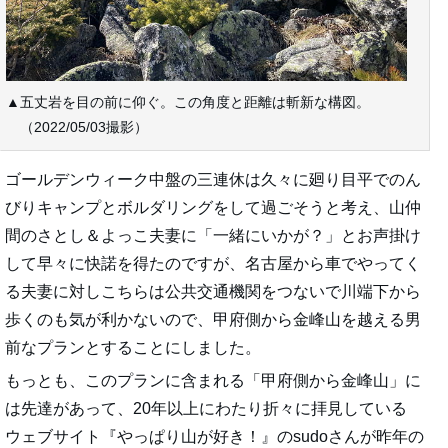
▲五丈岩を目の前に仰ぐ。この角度と距離は斬新な構図。
（2022/05/03撮影）
ゴールデンウィーク中盤の三連休は久々に廻り目平でのん
びりキャンプとボルダリングをして過ごそうと考え、山仲
間のさとし＆よっこ夫妻に「一緒にいかが？」とお声掛け
して早々に快諾を得たのですが、名古屋から車でやってく
る夫妻に対しこちらは公共交通機関をつないで川端下から
歩くのも気が利かないので、甲府側から金峰山を越える男
前なプランとすることにしました。
もっとも、このプランに含まれる「甲府側から金峰山」に
は先達があって、20年以上にわたり折々に拝見している
ウェブサイト『やっぱり山が好き！』のsudoさんが昨年の