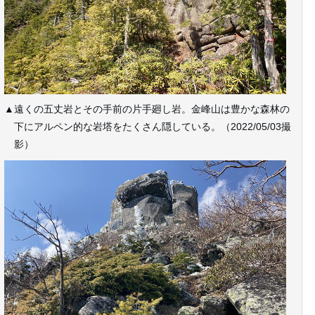
▲遠くの五丈岩とその手前の片手廻し岩。金峰山は豊かな森林の
下にアルペン的な岩塔をたくさん隠している。（2022/05/03撮
影）