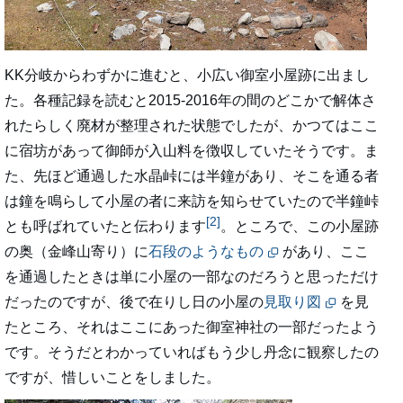
KK分岐からわずかに進むと、小広い御室小屋跡に出まし
た。各種記録を読むと2015-2016年の間のどこかで解体さ
れたらしく廃材が整理された状態でしたが、かつてはここ
に宿坊があって御師が入山料を徴収していたそうです。ま
た、先ほど通過した水晶峠には半鐘があり、そこを通る者
は鐘を鳴らして小屋の者に来訪を知らせていたので半鐘峠
[2]
とも呼ばれていたと伝わります
。ところで、この小屋跡
の奥（金峰山寄り）に
石段のようなもの
があり、ここ
を通過したときは単に小屋の一部なのだろうと思っただけ
だったのですが、後で在りし日の小屋の
見取り図
を見
たところ、それはここにあった御室神社の一部だったよう
です。そうだとわかっていればもう少し丹念に観察したの
ですが、惜しいことをしました。