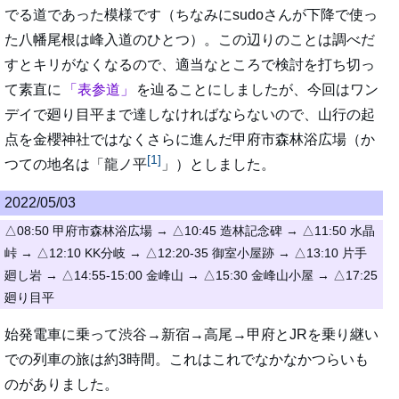
でる道であった模様です（ちなみにsudoさんが下降で使っ
た八幡尾根は峰入道のひとつ）。この辺りのことは調べだ
すとキリがなくなるので、適当なところで検討を打ち切っ
て素直に
表参道
を辿ることにしましたが、今回はワン
デイで廻り目平まで達しなければならないので、山行の起
点を金櫻神社ではなくさらに進んだ甲府市森林浴広場（か
[1]
つての地名は「龍ノ平
」）としました。
2022/05/03
△08:50 甲府市森林浴広場 → △10:45 造林記念碑 → △11:50 水晶
峠 → △12:10 KK分岐 → △12:20-35 御室小屋跡 → △13:10 片手
廻し岩 → △14:55-15:00 金峰山 → △15:30 金峰山小屋 → △17:25
廻り目平
始発電車に乗って渋谷→新宿→高尾→甲府とJRを乗り継い
での列車の旅は約3時間。これはこれでなかなかつらいも
のがありました。