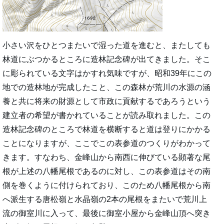
小さい沢をひとつまたいで湿った道を進むと、またしても
林道にぶつかるところに造林記念碑が出てきました。そこ
に彫られている文字はかすれ気味ですが、昭和39年にこの
地での造林地が完成したこと、この森林が荒川の水源の涵
養と共に将来の財源として市政に貢献するであろうという
建立者の希望が書かれていることが読み取れました。この
造林記念碑のところで林道を横断すると道は登りにかかる
ことになりますが、ここでこの表参道のつくりがわかって
きます。すなわち、金峰山から南西に伸びている顕著な尾
根が上述の八幡尾根であるのに対し、この表参道はその南
側を巻くように付けられており、このため八幡尾根から南
へ派生する唐松嶺と水晶嶺の2本の尾根をまたいで荒川上
流の御室川に入って、最後に御室小屋から金峰山頂へ突き