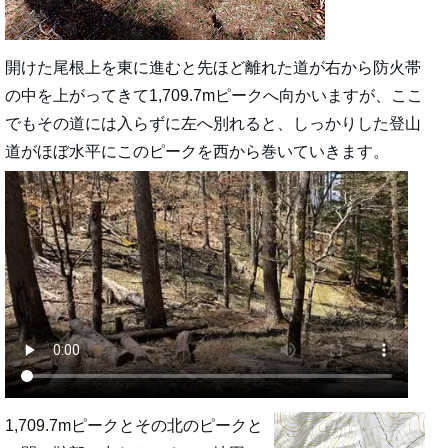
開けた尾根上を東に進むと先ほど離れた道が右から防火帯
の中を上がってきて1,709.7mピークへ向かいますが、ここ
でもその道には入らずに左へ別れると、しっかりした登山
道がほぼ水平にこのピークを西から巻いていきます。
1,709.7mピークとその北のピークと