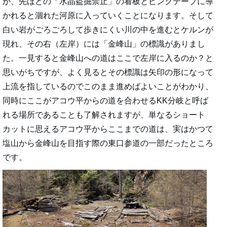
が、先ほどの「水晶盗掘禁止」の看板とピンクテープに導
かれると涸れた河原に入っていくことになります。そして
白い岩がごろごろして歩きにくい川の中を進むとケルンが
現れ、その右（左岸）には「金峰山」の標識がありまし
た。一見すると金峰山への道はここで左岸に入るのか？と
思いがちですが、よく見るとその標識は矢印の形になって
上流を指しているのでこのまま進めばよいことがわかり、
同時にここがアコウ平からの道を合わせるKK分岐と呼ば
れる場所であることも了解されますが、単なるショート
カットに思えるアコウ平からここまでの道は、実はかつて
塩山から金峰山を目指す際の東口参道の一部だったところ
です。