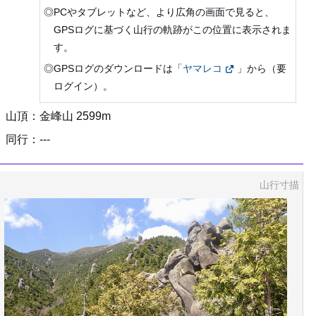
◎PCやタブレットなど、より広角の画面で見ると、
GPSログに基づく山行の軌跡がこの位置に表示されま
す。
◎GPSログのダウンロードは「
ヤマレコ
」から（要
ログイン）。
山頂：金峰山 2599m
同行：---
山行寸描