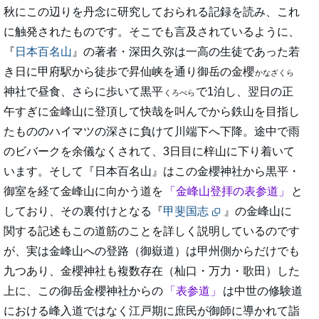
秋にこの辺りを丹念に研究しておられる記録を読み、これ
に触発されたものです。そこでも言及されているように、
『
日本百名山
』の著者・深田久弥は一高の生徒であった若
き日に甲府駅から徒歩で昇仙峡を通り御岳の金櫻
かなざくら
神社で昼食、さらに歩いて黒平
で1泊し、翌日の正
くろべら
午すぎに金峰山に登頂して快哉を叫んでから鉄山を目指し
たもののハイマツの深さに負けて川端下へ下降。途中で雨
のビバークを余儀なくされて、3日目に梓山に下り着いて
います。そして『日本百名山』はこの金櫻神社から黒平・
御室を経て金峰山に向かう道を
金峰山登拝の表参道
と
しており、その裏付けとなる『
甲斐国志
』の金峰山に
関する記述もこの道筋のことを詳しく説明しているのです
が、実は金峰山への登路（御嶽道）は甲州側からだけでも
九つあり、金櫻神社も複数存在（杣口・万力・歌田）した
上に、この御岳金櫻神社からの
表参道
は中世の修験道
における峰入道ではなく江戸期に庶民が御師に導かれて詣