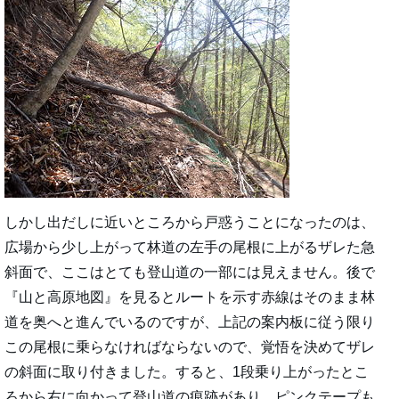
しかし出だしに近いところから戸惑うことになったのは、
広場から少し上がって林道の左手の尾根に上がるザレた急
斜面で、ここはとても登山道の一部には見えません。後で
『山と高原地図』を見るとルートを示す赤線はそのまま林
道を奥へと進んでいるのですが、上記の案内板に従う限り
この尾根に乗らなければならないので、覚悟を決めてザレ
の斜面に取り付きました。すると、1段乗り上がったとこ
ろから右に向かって登山道の痕跡があり、ピンクテープも