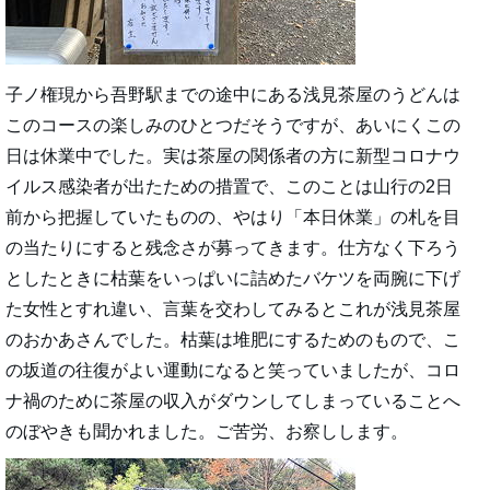
子ノ権現から吾野駅までの途中にある浅見茶屋のうどんは
このコースの楽しみのひとつだそうですが、あいにくこの
日は休業中でした。実は茶屋の関係者の方に新型コロナウ
イルス感染者が出たための措置で、このことは山行の2日
前から把握していたものの、やはり「本日休業」の札を目
の当たりにすると残念さが募ってきます。仕方なく下ろう
としたときに枯葉をいっぱいに詰めたバケツを両腕に下げ
た女性とすれ違い、言葉を交わしてみるとこれが浅見茶屋
のおかあさんでした。枯葉は堆肥にするためのもので、こ
の坂道の往復がよい運動になると笑っていましたが、コロ
ナ禍のために茶屋の収入がダウンしてしまっていることへ
のぼやきも聞かれました。ご苦労、お察しします。