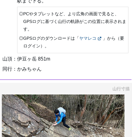
駅まで下る。
◎PCやタブレットなど、より広角の画面で見ると、
GPSログに基づく山行の軌跡がこの位置に表示されま
す。
◎GPSログのダウンロードは「
ヤマレコ
」から（要
ログイン）。
山頂：伊豆ヶ岳 851m
同行：かみちゃん
山行寸描