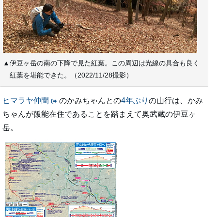
▲伊豆ヶ岳の南の下降で見た紅葉。この周辺は光線の具合も良く
紅葉を堪能できた。（2022/11/28撮影）
ヒマラヤ仲間
のかみちゃんとの
4年ぶり
の山行は、かみ
ちゃんが飯能在住であることを踏まえて奥武蔵の伊豆ヶ
岳。