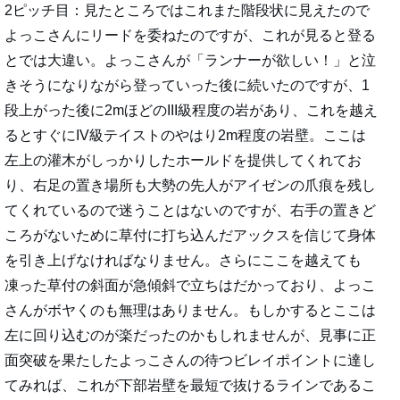
2ピッチ目：見たところではこれまた階段状に見えたので
よっこさんにリードを委ねたのですが、これが見ると登る
とでは大違い。よっこさんが「ランナーが欲しい！」と泣
きそうになりながら登っていった後に続いたのですが、1
段上がった後に2mほどのIII級程度の岩があり、これを越え
るとすぐにIV級テイストのやはり2m程度の岩壁。ここは
左上の灌木がしっかりしたホールドを提供してくれてお
り、右足の置き場所も大勢の先人がアイゼンの爪痕を残し
てくれているので迷うことはないのですが、右手の置きど
ころがないために草付に打ち込んだアックスを信じて身体
を引き上げなければなりません。さらにここを越えても
凍った草付の斜面が急傾斜で立ちはだかっており、よっこ
さんがボヤくのも無理はありません。もしかするとここは
左に回り込むのが楽だったのかもしれませんが、見事に正
面突破を果たしたよっこさんの待つビレイポイントに達し
てみれば、これが下部岩壁を最短で抜けるラインであるこ