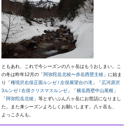
ともあれ、これで今シーズンの八ヶ岳はもうおしまい。こ
の冬は昨年12月の「
阿弥陀岳北稜〜赤岳西壁主稜
」に始ま
り「
権現沢右俣正面ルンゼ / 左俣展望台の滝
」「
広河原沢
3ルンゼ / 右俣クリスマスルンゼ
」「
横岳西壁中山尾根
」
「
阿弥陀岳北稜
」等とずいぶん八ヶ岳にお世話になりまし
た。また来シーズンよろしくお願いします。八ヶ岳も、
よっこさんも。