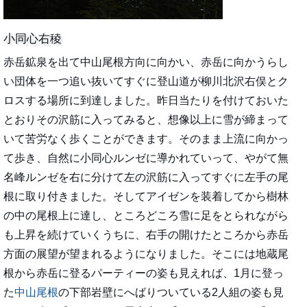
小同心右稜
赤岳鉱泉を出て中山尾根方向に向かい、赤岳に向かうらし
い団体を一つ追い抜いてすぐに登山道が柳川北沢右俣とク
ロスする場所に到達しました。昨日当たりを付けておいた
とおりその沢筋に入ってみると、想像以上に雪が締まって
いて苦労なく歩くことができます。そのまま上流に向かっ
て歩き、自然に小同心ルンゼに導かれていって、やがて無
名峰ルンゼを右に分けて左の沢筋に入ってすぐに左手の尾
根に取り付きました。そしてアイゼンを装着してから樹林
の中の尾根上に達し、ところどころ雪に足をとられながら
も上昇を続けていくうちに、右手の開けたところから赤岳
方面の展望が望まれるようになりました。そこには地蔵尾
根から赤岳に登るパーティーの姿も見えれば、1月に登っ
た
中山尾根
の下部岩壁にへばりついている2人組の姿も見