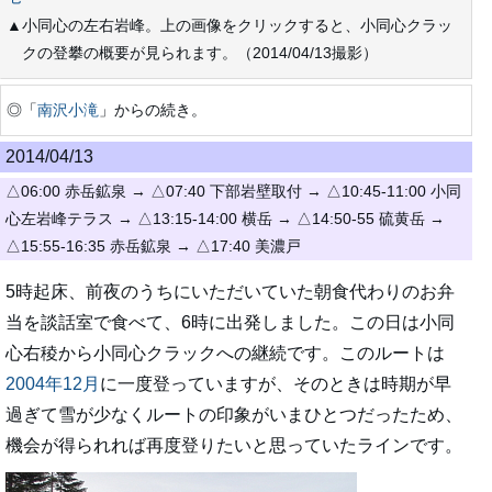
▲小同心の左右岩峰。上の画像をクリックすると、小同心クラッ
クの登攀の概要が見られます。（2014/04/13撮影）
◎「
南沢小滝
」からの続き。
2014/04/13
△06:00 赤岳鉱泉 → △07:40 下部岩壁取付 → △10:45-11:00 小同
心左岩峰テラス → △13:15-14:00 横岳 → △14:50-55 硫黄岳 →
△15:55-16:35 赤岳鉱泉 → △17:40 美濃戸
5時起床、前夜のうちにいただいていた朝食代わりのお弁
当を談話室で食べて、6時に出発しました。この日は小同
心右稜から小同心クラックへの継続です。このルートは
2004年12月
に一度登っていますが、そのときは時期が早
過ぎて雪が少なくルートの印象がいまひとつだったため、
機会が得られれば再度登りたいと思っていたラインです。