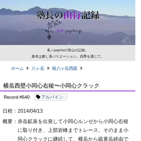
私＝juqchoの登山の記録。
基本は癒し系バリエーション、四季を通じて。
ホーム
八ヶ岳
南八ヶ岳西面
横岳西壁小同心右稜〜小同心クラック
Record #540
アルパイン
日程：2014/04/13
概要：赤岳鉱泉を出発して小同心ルンゼから小同心右稜
に取り付き、上部岩峰までトレース。そのまま小
同心クラックに継続して、横岳から硫黄岳経由で