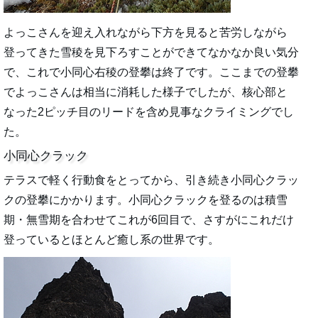
よっこさんを迎え入れながら下方を見ると苦労しながら
登ってきた雪稜を見下ろすことができてなかなか良い気分
で、これで小同心右稜の登攀は終了です。ここまでの登攀
でよっこさんは相当に消耗した様子でしたが、核心部と
なった2ピッチ目のリードを含め見事なクライミングでし
た。
小同心クラック
テラスで軽く行動食をとってから、引き続き小同心クラッ
クの登攀にかかります。小同心クラックを登るのは積雪
期・無雪期を合わせてこれが6回目で、さすがにこれだけ
登っているとほとんど癒し系の世界です。