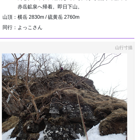
赤岳鉱泉へ帰着。即日下山。
山頂：横岳 2830m / 硫黄岳 2760m
同行：よっこさん
山行寸描