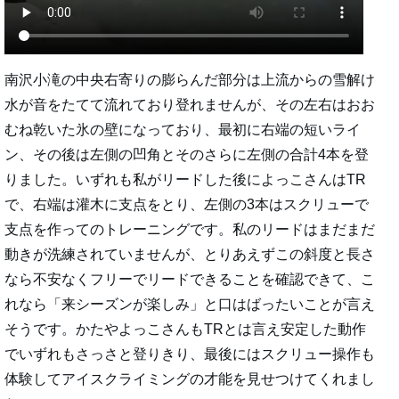
南沢小滝の中央右寄りの膨らんだ部分は上流からの雪解け
水が音をたてて流れており登れませんが、その左右はおお
むね乾いた氷の壁になっており、最初に右端の短いライ
ン、その後は左側の凹角とそのさらに左側の合計4本を登
りました。いずれも私がリードした後によっこさんはTR
で、右端は灌木に支点をとり、左側の3本はスクリューで
支点を作ってのトレーニングです。私のリードはまだまだ
動きが洗練されていませんが、とりあえずこの斜度と長さ
なら不安なくフリーでリードできることを確認できて、こ
れなら「来シーズンが楽しみ」と口はばったいことが言え
そうです。かたやよっこさんもTRとは言え安定した動作
でいずれもさっさと登りきり、最後にはスクリュー操作も
体験してアイスクライミングの才能を見せつけてくれまし