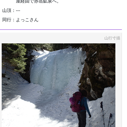
屋経由で赤岳鉱泉へ。
山頂：---
同行：よっこさん
山行寸描