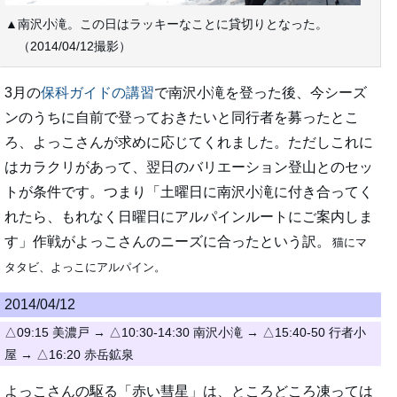
▲南沢小滝。この日はラッキーなことに貸切りとなった。
（2014/04/12撮影）
3月の
保科ガイドの講習
で南沢小滝を登った後、今シーズ
ンのうちに自前で登っておきたいと同行者を募ったとこ
ろ、よっこさんが求めに応じてくれました。ただしこれに
はカラクリがあって、翌日のバリエーション登山とのセッ
トが条件です。つまり「土曜日に南沢小滝に付き合ってく
れたら、もれなく日曜日にアルパインルートにご案内しま
す」作戦がよっこさんのニーズに合ったという訳。
猫にマ
タタビ、よっこにアルパイン。
2014/04/12
△09:15 美濃戸 → △10:30-14:30 南沢小滝 → △15:40-50 行者小
屋 → △16:20 赤岳鉱泉
よっこさんの駆る「赤い彗星」は、ところどころ凍っては