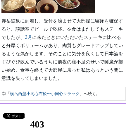
赤岳鉱泉に到着し、受付を済ませて大部屋に寝床を確保す
ると、談話室でビールで乾杯。夕食はまたしてもステーキ
でしたが、
3月
に来たときにいただいたステーキに比べる
と分厚くボリュームがあり、肉質もグレードアップしてい
るような気がします。そのことに気分を良くして日本酒を
ぐびぐび飲んでいるうちに前夜の寝不足のせいで睡魔が襲
い始め、食事を終えて大部屋に戻った私はあっという間に
意識を失ってしまいました。
◎「
横岳西壁小同心右稜〜小同心クラック
」へ続く。