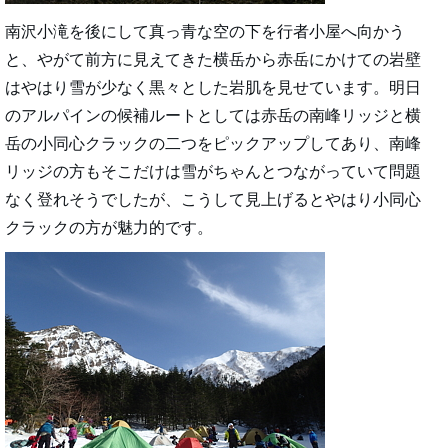
南沢小滝を後にして真っ青な空の下を行者小屋へ向かう
と、やがて前方に見えてきた横岳から赤岳にかけての岩壁
はやはり雪が少なく黒々とした岩肌を見せています。明日
のアルパインの候補ルートとしては赤岳の南峰リッジと横
岳の小同心クラックの二つをピックアップしてあり、南峰
リッジの方もそこだけは雪がちゃんとつながっていて問題
なく登れそうでしたが、こうして見上げるとやはり小同心
クラックの方が魅力的です。