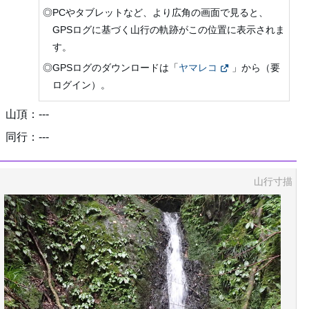
◎PCやタブレットなど、より広角の画面で見ると、
GPSログに基づく山行の軌跡がこの位置に表示されま
す。
◎GPSログのダウンロードは「
ヤマレコ
」から（要
ログイン）。
山頂：---
同行：---
山行寸描