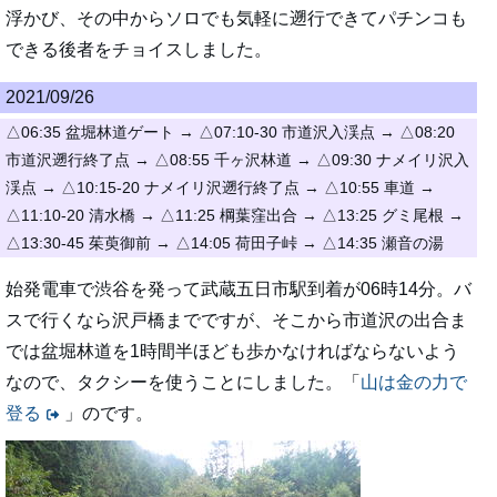
浮かび、その中からソロでも気軽に遡行できてパチンコも
できる後者をチョイスしました。
2021/09/26
△06:35 盆堀林道ゲート → △07:10-30 市道沢入渓点 → △08:20
市道沢遡行終了点 → △08:55 千ヶ沢林道 → △09:30 ナメイリ沢入
渓点 → △10:15-20 ナメイリ沢遡行終了点 → △10:55 車道 →
△11:10-20 清水橋 → △11:25 棡葉窪出合 → △13:25 グミ尾根 →
△13:30-45 茱萸御前 → △14:05 荷田子峠 → △14:35 瀬音の湯
始発電車で渋谷を発って武蔵五日市駅到着が06時14分。バ
スで行くなら沢戸橋までですが、そこから市道沢の出合ま
では盆堀林道を1時間半ほども歩かなければならないよう
なので、タクシーを使うことにしました。「
山は金の力で
登る
」のです。