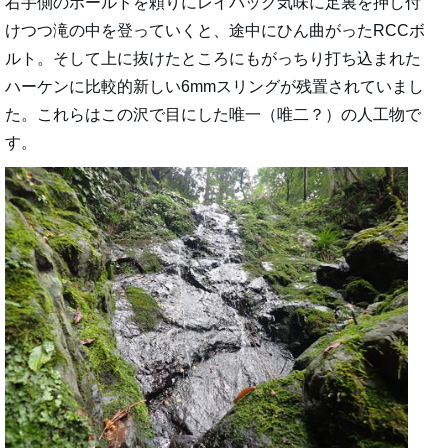
右手側のホールドを頼りにレイバック気味に足裏を押し付
けつつ滝の中を登っていくと、途中にひん曲がったRCCボ
ルト。そして上に抜けたところにもがっちり打ち込まれた
ハーケンに比較的新しい6mmスリングが残置されていまし
た。これらはこの沢で目にした唯一（唯二？）の人工物で
す。