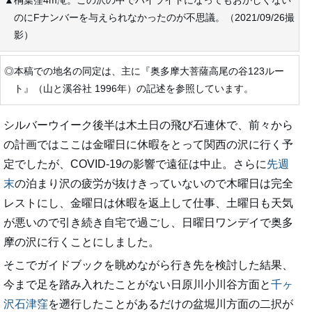
▲棡葉窪4m滝。この沢の中でハイライトになってもおかしくない
のにFナンバーを与えられなかったのが不思議。（2021/09/26撮
影）
◎本稿での地名の同定は、主に『奥多摩大菩薩高尾の谷123ルー
ト』（山と溪谷社 1996年）の記述を参照しています。
シルバーウイーク後半は木土日の飛び石連休で、前々から
の計画ではここは金曜日に休暇をとって関西の沢に行く予
定でしたが、COVID-19の影響で遠征は中止。さらに
先週
末
の泊まり沢の疲労が抜けきっていないので木曜日は完全
レストにし、金曜日は休暇を返上して仕事、土曜日も天気
が悪いので引き続き自宅で過ごし、日曜日ワンデイで奥多
摩の沢に行くことにしました。
そこでガイドブックを眺めながら行き先を検討した結果、
今まで足を踏み入れたことがない日原川小川谷方面と
千ヶ
沢石津窪
を遡行したことがあるだけの盆堀川方面の二択が