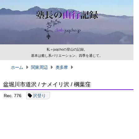
私＝juqchoの登山の記録。
基本は癒し系バリエーション、四季を通じて。
ホーム
関東周辺
奥多摩
盆堀川市道沢 / ナメイリ沢 / 棡葉窪
Rec. 776
沢登り