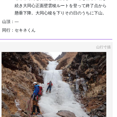
続き大同心正面壁雲稜ルートを登って終了点から
懸垂下降。大同心稜を下りその日のうちに下山。
山頂：---
同行：セキネくん
山行寸描