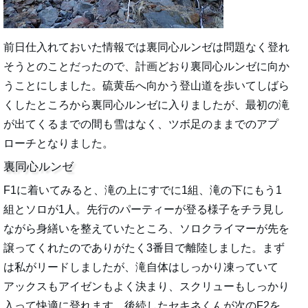
前日仕入れておいた情報では裏同心ルンゼは問題なく登れ
そうとのことだったので、計画どおり裏同心ルンゼに向か
うことにしました。硫黄岳へ向かう登山道を歩いてしばら
くしたところから裏同心ルンゼに入りましたが、最初の滝
が出てくるまでの間も雪はなく、ツボ足のままでのアプ
ローチとなりました。
裏同心ルンゼ
F1に着いてみると、滝の上にすでに1組、滝の下にもう1
組とソロが1人。先行のパーティーが登る様子をチラ見し
ながら身繕いを整えていたところ、ソロクライマーが先を
譲ってくれたのでありがたく3番目で離陸しました。まず
は私がリードしましたが、滝自体はしっかり凍っていて
アックスもアイゼンもよく決まり、スクリューもしっかり
入って快適に登れます。後続したセキネくんが次のF2を