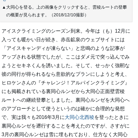
▲大同心を登る。上の画像をクリックすると、雲稜ルートの登攀
の概要が見られます。（2018/12/10撮影）
アイスクライミングのシーズン到来。今年は（も）12月に
入っても暖かい日が続き、赤岳鉱泉のウェブサイトには
「アイスキャンディが凍らない」と悲鳴のような記事が
アップされる状態でしたが、ここはダメ元で突っ込んでみ
ようとセキネくんを誘いました。そして、せっかく強靭な
彼の同行が得られるなら意欲的なプランにしようと考え、
ヒロケンさんの『チャレンジ！アルパインクライミング』
にも掲載されている裏同心ルンゼから大同心正面壁雲稜
ルートへの継続登攀としました。裏同心ルンゼを大同心へ
のアプローチとして使うというのは確かに合理的な発想
で、実は我々も2016年3月に
大同心北西稜
を登ったときに
裏同心ルンゼを遡行することを考えたのですが、さすがに
3月の裏同心ルンゼは雪に埋もれており、仕方なく大同心