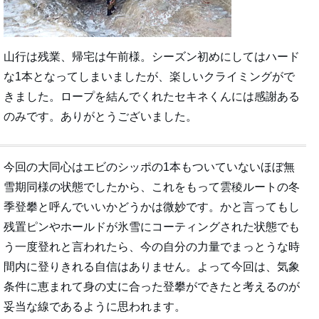
山行は残業、帰宅は午前様。シーズン初めにしてはハード
な1本となってしまいましたが、楽しいクライミングがで
きました。ロープを結んでくれたセキネくんには感謝ある
のみです。ありがとうございました。
今回の大同心はエビのシッポの1本もついていないほぼ無
雪期同様の状態でしたから、これをもって雲稜ルートの冬
季登攀と呼んでいいかどうかは微妙です。かと言ってもし
残置ピンやホールドが氷雪にコーティングされた状態でも
う一度登れと言われたら、今の自分の力量でまっとうな時
間内に登りきれる自信はありません。よって今回は、気象
条件に恵まれて身の丈に合った登攀ができたと考えるのが
妥当な線であるように思われます。