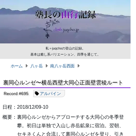
私＝juqchoの登山の記録。
基本は癒し系バリエーション、四季を通じて。
ホーム
八ヶ岳
南八ヶ岳西面
裏同心ルンゼ〜横岳西壁大同心正面壁雲稜ルート
Record #695
アルパイン
日程：2018/12/09-10
概要：裏同心ルンゼからアプローチする大同心の冬季登
攀。初日は単独で入山し赤岳鉱泉に宿泊。翌朝、
セキネくんと合流して裏同心ルンゼを登り、引き