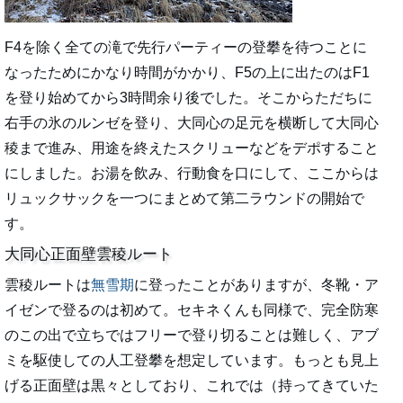
F4を除く全ての滝で先行パーティーの登攀を待つことに
なったためにかなり時間がかかり、F5の上に出たのはF1
を登り始めてから3時間余り後でした。そこからただちに
右手の氷のルンゼを登り、大同心の足元を横断して大同心
稜まで進み、用途を終えたスクリューなどをデポすること
にしました。お湯を飲み、行動食を口にして、ここからは
リュックサックを一つにまとめて第二ラウンドの開始で
す。
大同心正面壁雲稜ルート
雲稜ルートは
無雪期
に登ったことがありますが、冬靴・ア
イゼンで登るのは初めて。セキネくんも同様で、完全防寒
のこの出で立ちではフリーで登り切ることは難しく、アブ
ミを駆使しての人工登攀を想定しています。もっとも見上
げる正面壁は黒々としており、これでは（持ってきていた