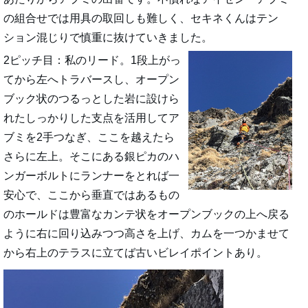
の組合せでは用具の取回しも難しく、セキネくんはテン
ション混じりで慎重に抜けていきました。
2ピッチ目：私のリード。1段上がっ
てから左へトラバースし、オープン
ブック状のつるっとした岩に設けら
れたしっかりした支点を活用してア
ブミを2手つなぎ、ここを越えたら
さらに左上。そこにある銀ピカのハ
ンガーボルトにランナーをとれば一
安心で、ここから垂直ではあるもの
のホールドは豊富なカンテ状をオープンブックの上へ戻る
ように右に回り込みつつ高さを上げ、カムを一つかませて
から右上のテラスに立てば古いビレイポイントあり。