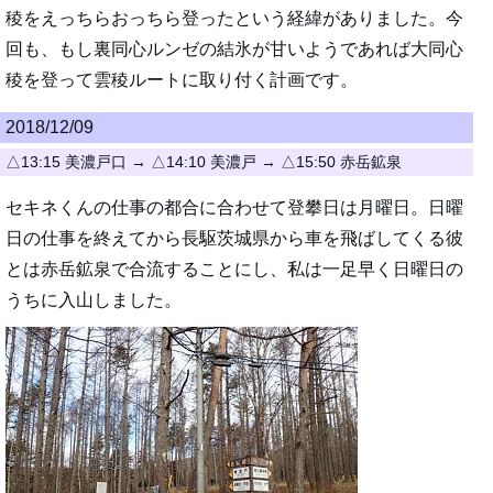
稜をえっちらおっちら登ったという経緯がありました。今
回も、もし裏同心ルンゼの結氷が甘いようであれば大同心
稜を登って雲稜ルートに取り付く計画です。
2018/12/09
△13:15 美濃戸口 → △14:10 美濃戸 → △15:50 赤岳鉱泉
セキネくんの仕事の都合に合わせて登攀日は月曜日。日曜
日の仕事を終えてから長駆茨城県から車を飛ばしてくる彼
とは赤岳鉱泉で合流することにし、私は一足早く日曜日の
うちに入山しました。