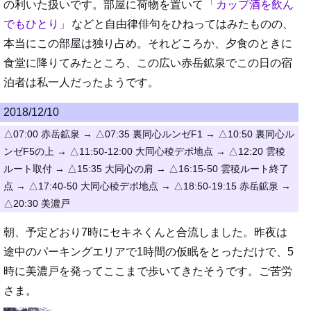
の利いた扱いです。部屋に荷物を置いて
カップ酒を飲ん
でもひとり
などと自由律俳句をひねってはみたものの、
本当にこの部屋は独り占め。それどころか、夕食のときに
食堂に降りてみたところ、この広い赤岳鉱泉でこの日の宿
泊者は私一人だったようです。
2018/12/10
△07:00 赤岳鉱泉 → △07:35 裏同心ルンゼF1 → △10:50 裏同心ル
ンゼF5の上 → △11:50-12:00 大同心稜デポ地点 → △12:20 雲稜
ルート取付 → △15:35 大同心の肩 → △16:15-50 雲稜ルート終了
点 → △17:40-50 大同心稜デポ地点 → △18:50-19:15 赤岳鉱泉 →
△20:30 美濃戸
朝、予定どおり7時にセキネくんと合流しました。昨夜は
途中のパーキングエリアで1時間の仮眠をとっただけで、5
時に美濃戸を発ってここまで歩いてきたそうです。ご苦労
さま。