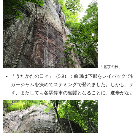
「北京の秋」
「うたかたの日々」（5.9）：前回は下部をレイバック
ガージャムを決めてステミングで登れました。しかし、
ず、またしても各駅停車の奮闘となることに。進歩がな