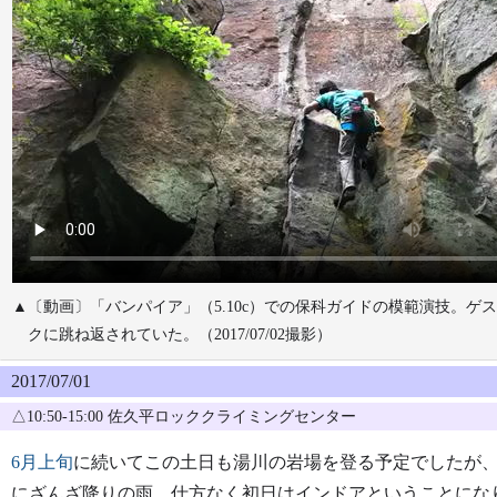
▲〔動画〕「バンパイア」（5.10c）での保科ガイドの模範演技。
クに跳ね返されていた。（2017/07/02撮影）
2017/07/01
△10:50-15:00 佐久平ロッククライミングセンター
6月上旬
に続いてこの土日も湯川の岩場を登る予定でしたが
にざんざ降りの雨。仕方なく初日はインドアということにな