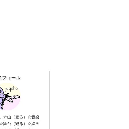
ロフィール
。☆山（登る）☆音楽
☆舞台（観る）☆絵画