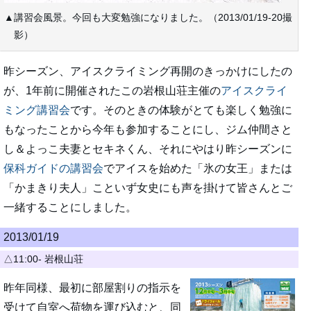
▲講習会風景。今回も大変勉強になりました。（2013/01/19-20撮
影）
昨シーズン、アイスクライミング再開のきっかけにしたの
が、1年前に開催されたこの岩根山荘主催の
アイスクライ
ミング講習会
です。そのときの体験がとても楽しく勉強に
もなったことから今年も参加することにし、ジム仲間さと
し＆よっこ夫妻とセキネくん、それにやはり昨シーズンに
保科ガイドの講習会
でアイスを始めた「氷の女王」または
「かまきり夫人」こといず女史にも声を掛けて皆さんとご
一緒することにしました。
2013/01/19
△11:00- 岩根山荘
昨年同様、最初に部屋割りの指示を
受けて自室へ荷物を運び込むと、同