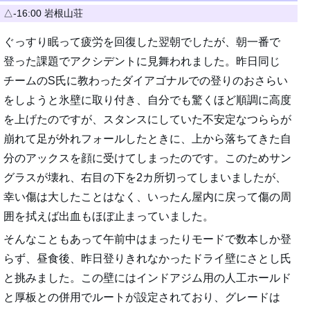
△-16:00 岩根山荘
ぐっすり眠って疲労を回復した翌朝でしたが、朝一番で
登った課題でアクシデントに見舞われました。昨日同じ
チームのS氏に教わったダイアゴナルでの登りのおさらい
をしようと氷壁に取り付き、自分でも驚くほど順調に高度
を上げたのですが、スタンスにしていた不安定なつららが
崩れて足が外れフォールしたときに、上から落ちてきた自
分のアックスを顔に受けてしまったのです。このためサン
グラスが壊れ、右目の下を2カ所切ってしまいましたが、
幸い傷は大したことはなく、いったん屋内に戻って傷の周
囲を拭えば出血もほぼ止まっていました。
そんなこともあって午前中はまったりモードで数本しか登
らず、昼食後、昨日登りきれなかったドライ壁にさとし氏
と挑みました。この壁にはインドアジム用の人工ホールド
と厚板との併用でルートが設定されており、グレードは