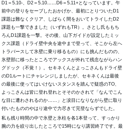
D1＝5.10-、D2＝5.10……D6＝5.11+となっています。午
前中の登りをセーブしたおかげか、最初にとりついたD1
課題は難なくクリア、しばらく間をおいてトライしたD2
課題も一撃できました（いずれもTR）。さとし氏ももち
ろんD1課題を一撃。その後、山下ガイドが設定したミッ
クス課題（ドライ壁中央を途中まで登って、そこから左へ
トラバースして氷壁に乗り移るもの）にも挑んだものの、
氷壁部に移ったところでアックスが外れて残念ながらハン
グドック（不覚！）。セキネくんとよっこさんもドライ壁
のD1ルートにチャレンジしましたが、セキネくんは最後
の最後に使ってはいけないスタンスを踏んで疑惑のTO、
よっこさんは皆に登れ登れとそそのかされて「なんでこん
な目に遭わされるのか……」と涙目になりながら壁に取り
付いたもののやはり途中で力尽きて完登ならずでした。
私も残り時間の中で氷壁と氷柱を各1本登って、すっかり
腕の力を絞り出したところで15時になり講習終了です。最