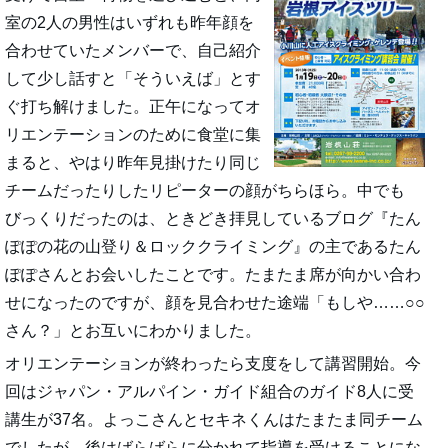
室の2人の男性はいずれも昨年顔を
合わせていたメンバーで、自己紹介
して少し話すと「そういえば」とす
ぐ打ち解けました。正午になってオ
リエンテーションのために食堂に集
まると、やはり昨年見掛けたり同じ
チームだったりしたリピーターの顔がちらほら。中でも
びっくりだったのは、ときどき拝見しているブログ『たん
ぽぽの花の山登り＆ロッククライミング』の主であるたん
ぽぽさんとお会いしたことです。たまたま席が向かい合わ
せになったのですが、顔を見合わせた途端「もしや……○○
さん？」とお互いにわかりました。
オリエンテーションが終わったら支度をして講習開始。今
回はジャパン・アルパイン・ガイド組合のガイド8人に受
講生が37名。よっこさんとセキネくんはたまたま同チーム
でしたが、後はばらばらに分かれて指導を受けることにな