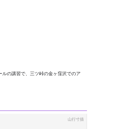
ールの講習で、三ツ峠の金ヶ窪沢でのア
山行寸描