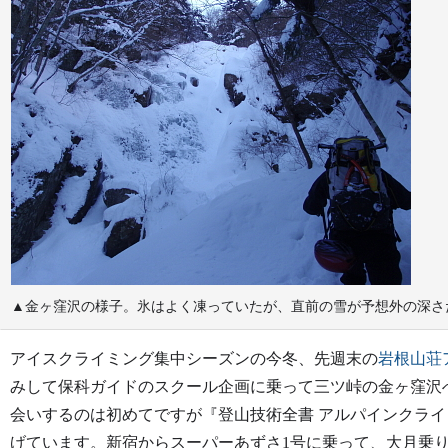
▲金ヶ窪沢の様子。氷はよく凍っていたが、直前の雪が予想外の深さだった。
アイスクライミング集中シーズンの今冬、先週末の
岩根山荘
みして保科ガイドのスクール企画に乗って三ツ峠の金ヶ窪沢
会いするのは初めてですが『登山技術全書 アルパインクラ
げています。新宿からスーパーあずさ1号に乗って、大月乗