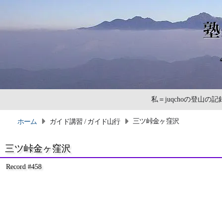
私＝juqchoの登山
三ツ峠金ヶ窪沢
ホーム
ガイド講習 / ガイド山行
三ツ峠金ヶ窪沢
Record #458