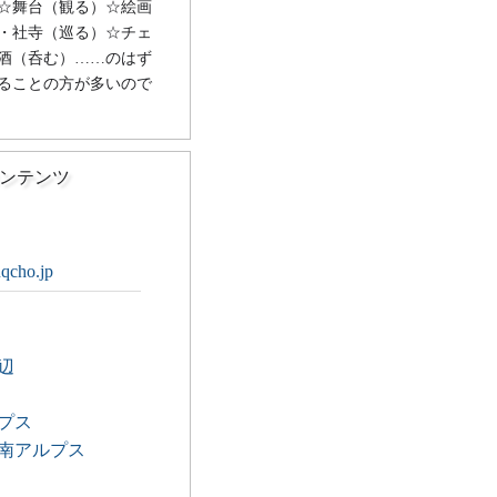
☆舞台（観る）☆絵画
・社寺（巡る）☆チェ
酒（呑む）……のはず
ることの方が多いので
ンテンツ
uqcho.jp
辺
プス
南アルプス