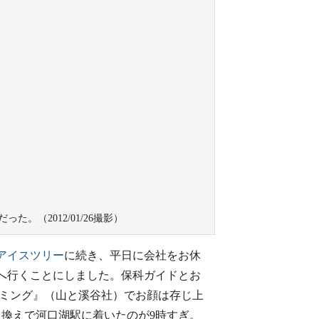
（2012/01/26撮影）
アイスツリー
に続き、平日に会社をお休
へ行くことにしました。保科ガイドとお
イミング』（山と溪谷社）でお顔は存じ上
り換えで河口湖駅に着いたのが9時すぎ。