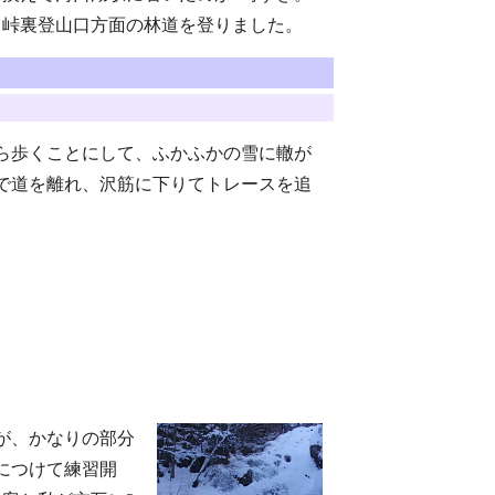
ツ峠裏登山口方面の林道を登りました。
ら歩くことにして、ふかふかの雪に轍が
で道を離れ、沢筋に下りてトレースを追
が、かなりの部分
につけて練習開