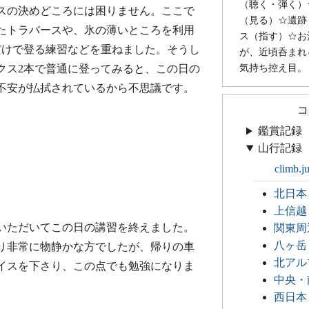
（聴く・弾く）
スの決めどころには困りません。ここで
（見る）☆遺跡
たトラバースや、氷の薄いところを利用
ス（指す）☆お
だけで登る練習などを重ねました。そうし
が、近頃呑まれ
気持ち控え目。
クス2本で普通に登ってみると、この日の
不安が払拭されているから不思議です。
コ
鑑賞記録
山行記録
climb.j
北日本
上信越
ていただいてこの日の講習を終えました。
関東周
八ヶ岳
り非常に物静かな方でしたが、帰りの車
北アル
イスを下さり、この点でも勉強になりま
中央・
西日本