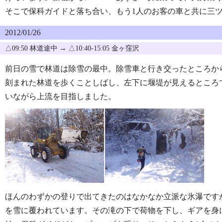
そこで保科ガイドと落ち合い、もう1人のお客の車と共に三
2012/01/26
△09:50 林道途中 → △10:40-15:05 金ヶ窪沢
前日の雪で林道は除雪の最中。除雪車と行き交ったところか
刻まれた林道を歩くことしばし、左下に堰堤が見えるところ
いながら上流を目指しました。
ほんのわずかの登りで出てきたのはなかなか立派な氷瀑です
を雪に覆われています。その滝の下で荷物を下し、ギアを身