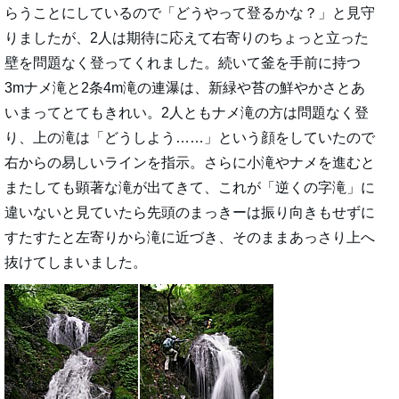
らうことにしているので「どうやって登るかな？」と見守
りましたが、2人は期待に応えて右寄りのちょっと立った
壁を問題なく登ってくれました。続いて釜を手前に持つ
3mナメ滝と2条4m滝の連瀑は、新緑や苔の鮮やかさとあ
いまってとてもきれい。2人ともナメ滝の方は問題なく登
り、上の滝は「どうしよう……」という顔をしていたので
右からの易しいラインを指示。さらに小滝やナメを進むと
またしても顕著な滝が出てきて、これが「逆くの字滝」に
違いないと見ていたら先頭のまっきーは振り向きもせずに
すたすたと左寄りから滝に近づき、そのままあっさり上へ
抜けてしまいました。