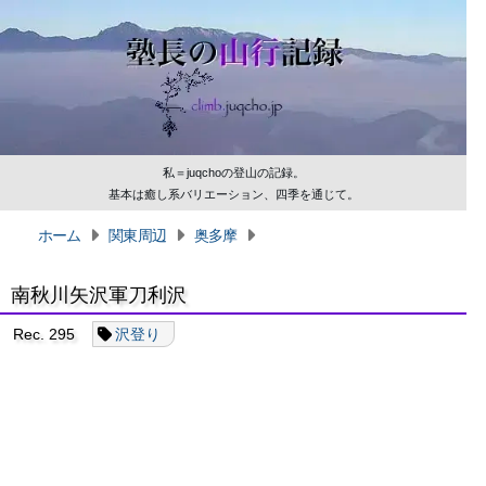
私＝juqchoの登山の記録。
基本は癒し系バリエーション、四季を通じて。
ホーム
関東周辺
奥多摩
南秋川矢沢軍刀利沢
Rec. 295
沢登り