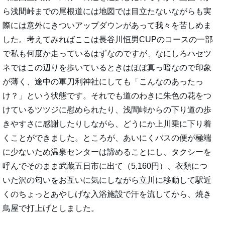
ら浅間峠までの尾根道には地図では目立たないながらも実
際には意外にきついアップダウンがあって我々を苦しめま
した。考えてみればここは長谷川恒男CUPのコースの一部
で私も何度か走っているはずなのですが、なにしろハセツ
ネではこの辺りを歩いているときはほぼ真っ暗なので印象
が薄く、途中の軍刀利神社にしても「こんなのあったっ
け？」という状態です。それでも道のわきに朱色の花をつ
けているツツジに慰められたり、浅間峠からの下り道の歩
きやすさに感謝したりしながら、どうにか上川乗に下り着
くことができました。ところが、あいにくバスの便が極端
に少ないため温泉センターは諦めることにし、タクシーを
呼んでそのまま武蔵五日市に出て（5,160円）、衣類につ
いた沢の匂いをお互いに気にしながら立川に移動して駅近
くのちょっとあやしげな入浴施設で汗を流してから、焼き
鳥屋で打上げとしました。