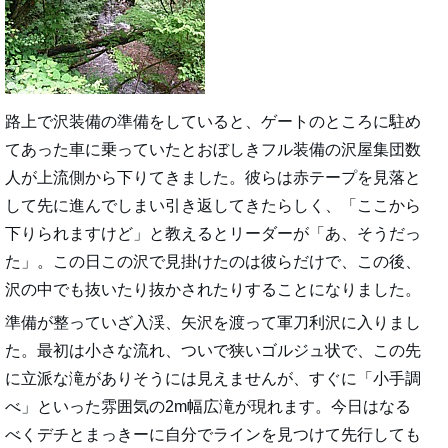
路上で沢装備の準備をしていると、ゲートのところに駐め
てあった車に乗っていたとおぼしきフル装備の沢屋集団数
人が上流側から下りてきました。彼らは赤テープを見落と
して先に進んでしまい引き返してきたらしく、「ここから
下りられますけど」と教えるとリーダーが「あ、そうだっ
た」。この日この沢で見掛けたのは彼らだけで、この後、
沢の中でも抜いたり抜かされたりすることになりました。
準備が整っていざ入渓、矢沢を渡って軍刀利沢に入りまし
た。最初は小さな流れ、ついで狭いゴルジュ状で、この先
に立派な滝がありそうには見えませんが、すぐに「小手調
べ」といった雰囲気の2m幅広滝が現れます。今日はなる
べくデチとまっきーに自分でラインを見つけて先行しても