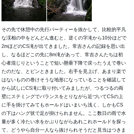
その先で休憩中の先行パーティーを抜かして、比較的平凡
な渓相の中をどんどん進むと、逆くの字滝から10分ほどで
2mほどのCS滝が出てきました。常吉さんの記録を思い出
し、なるほどこの先に8m滝があって、常吉さんたちは初
心者混じりということで短い懸垂下降で戻ったうえで巻い
たのだな、とピンときました。右手を見上げ、あまり楽で
はないものの巻けそうな地形になっていることを確認して
から試しにCS滝に取り付いてみましたが、つるつるの両
壁にステミングでバランスをとりながら近づいてCSの上
に手を掛けてみてもホールドはいまいち浅く、しかもCS
の下はハング状で足が掛けられません。ここ数日の雨で水
量が多く冷たい水をかぶりながらあれこれホールドを探っ
て、どうやら自分一人なら抜けられそうだと見当はつきま