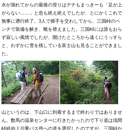
水が涸れてからの最後の登りはデチもまっきーも「足が上
がらない……」と息も絶え絶えでしたが、とにかくこれで
無事に遡行終了。3人で握手を交わしてから、三国峠のベ
ンチで装備を解き、靴を替えました。三国峠には誰もおら
ず寂しい風情でしたが、開けたところから遠くにうっすら
と、わずかに雪を残している富士山も見ることができまし
た。
山というのは、下山口に到着するまで終わりではありませ
ん。数馬の温泉センターに行きたかったので下り道は浅間
峠経由上川乗バス停への道を選択したのですが、三国峠か