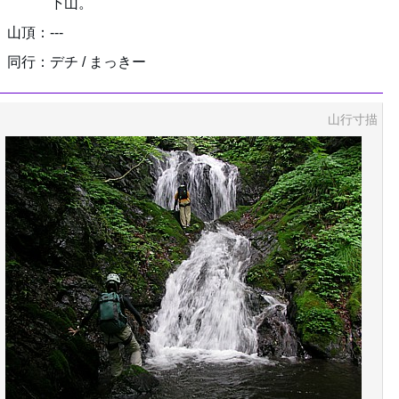
下山。
山頂：---
同行：デチ / まっきー
山行寸描