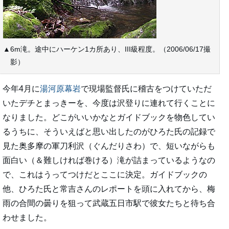
▲6m滝。途中にハーケン1カ所あり、III級程度。（2006/06/17撮
影）
今年4月に
湯河原幕岩
で現場監督氏に稽古をつけていただ
いたデチとまっきーを、今度は沢登りに連れて行くことに
なりました。どこがいいかなとガイドブックを物色してい
るうちに、そういえばと思い出したのがひろた氏の記録で
見た奥多摩の軍刀利沢（ぐんだりさわ）で、短いながらも
面白い（＆難しければ巻ける）滝が詰まっているようなの
で、これはうってつけだとここに決定。ガイドブックの
他、ひろた氏と常吉さんのレポートを頭に入れてから、梅
雨の合間の曇りを狙って武蔵五日市駅で彼女たちと待ち合
わせました。