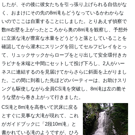
したが、その後に彼女たちを引っ張り上げられる自信がな
く、おまけにその先の8m滝もどうなっているかわからな
いのでここは自重することにしました。とりあえず偵察で
数m右壁を上がったところから奥の8m滝を観察し、予想外
に立派な滝が豊富な水量をどうどうと落としていることを
確認してから灌木にスリングを回してセルフビレイをとっ
て、リュックサックからロープをとり出して安全環付きカ
ラビナを末端と中間にセットして投げ下ろし、2人がハー
ネスに連結するのを見届けてからさらに斜面を上がりまし
た。この間に到着した先ほどのパーティーは、お助けスリ
ングも駆使しながら全員CS滝を突破し、8m滝は左の脆そ
うな壁から巻き上がって行きました。
CS滝と8m滝を高巻いて沢床に戻る
とすぐに見事な大滝が現れて、これ
がガイドブックに「2段10m滝」と
書かれている滝のようですが、ひろ