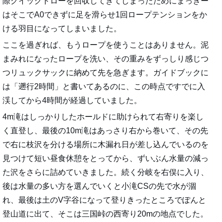
際クイックドローを回収してきてしまったためにまっきー
はそこでA0できずに足を滑らせ1回ロープテンションをか
ける羽目になってしまいました。
ここを過ぎれば、もうロープを使うことはありません。泥
まみれになったロープを洗い、その重みをずっしり感じつ
つリュックサックに納めて先を急ぎます。ガイドブックに
は「遡行2時間」と書いてあるのに、この時点ですでに入
渓してから4時間が経過していました。
4m滝はしっかりしたホールドに助けられて右寄りを楽し
く直登し、最後の10m滝はあっさり右から巻いて、その先
で右に枝沢を分ける場所に木漏れ日が差し込んでいるのを
見つけて短い昼食休憩をとってから、ずいぶん水量の減っ
た沢をさらに詰めていきました。続く分岐を右俣に入り、
後は水量の多い方を選んでいくと小滝CSの先で水が涸
れ、最後は土のV字谷になって登りきったところでぽんと
登山道に出て、そこは三国峠の西寄り20mの地点でした。