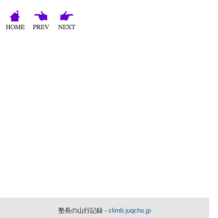
塾長の山行記録 -
climb.juqcho.jp