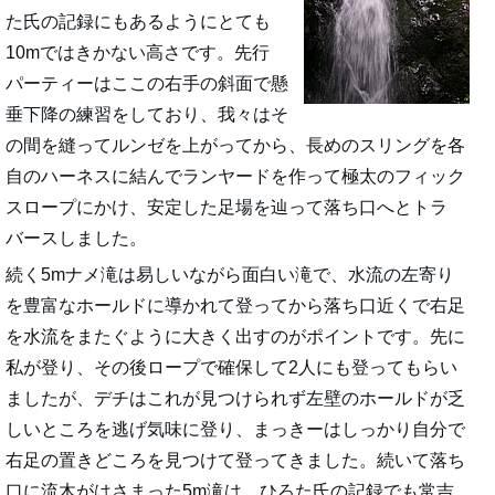
た氏の記録にもあるようにとても
10mではきかない高さです。先行
パーティーはここの右手の斜面で懸
垂下降の練習をしており、我々はそ
の間を縫ってルンゼを上がってから、長めのスリングを各
自のハーネスに結んでランヤードを作って極太のフィック
スロープにかけ、安定した足場を辿って落ち口へとトラ
バースしました。
続く5mナメ滝は易しいながら面白い滝で、水流の左寄り
を豊富なホールドに導かれて登ってから落ち口近くで右足
を水流をまたぐように大きく出すのがポイントです。先に
私が登り、その後ロープで確保して2人にも登ってもらい
ましたが、デチはこれが見つけられず左壁のホールドが乏
しいところを逃げ気味に登り、まっきーはしっかり自分で
右足の置きどころを見つけて登ってきました。続いて落ち
口に流木がはさまった5m滝は、ひろた氏の記録でも常吉