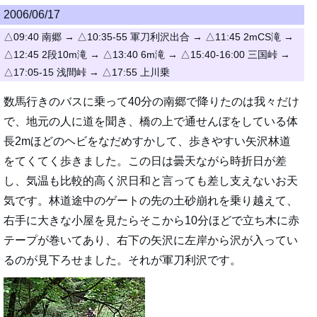
2006/06/17
△09:40 南郷 → △10:35-55 軍刀利沢出合 → △11:45 2mCS滝 →
△12:45 2段10m滝 → △13:40 6m滝 → △15:40-16:00 三国峠 →
△17:05-15 浅間峠 → △17:55 上川乗
数馬行きのバスに乗って40分の南郷で降りたのは我々だけ
で、地元の人に道を聞き、橋の上で通せんぼをしている体
長2mほどのヘビをなだめすかして、歩きやすい矢沢林道
をてくてく歩きました。この日は曇天ながら時折日が差
し、気温も比較的高く沢日和と言っても差し支えないお天
気です。林道途中のゲートの先の土砂崩れを乗り越えて、
右手に大きな小屋を見たらそこから10分ほどで立ち木に赤
テープが巻いてあり、右下の矢沢に左岸から沢が入ってい
るのが見下ろせました。それが軍刀利沢です。