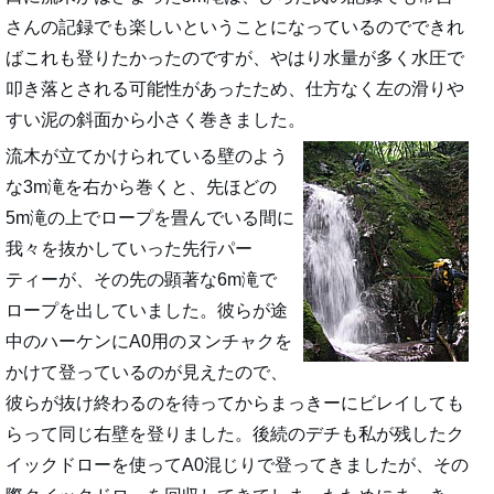
さんの記録でも楽しいということになっているのでできれ
ばこれも登りたかったのですが、やはり水量が多く水圧で
叩き落とされる可能性があったため、仕方なく左の滑りや
すい泥の斜面から小さく巻きました。
流木が立てかけられている壁のよう
な3m滝を右から巻くと、先ほどの
5m滝の上でロープを畳んでいる間に
我々を抜かしていった先行パー
ティーが、その先の顕著な6m滝で
ロープを出していました。彼らが途
中のハーケンにA0用のヌンチャクを
かけて登っているのが見えたので、
彼らが抜け終わるのを待ってからまっきーにビレイしても
らって同じ右壁を登りました。後続のデチも私が残したク
イックドローを使ってA0混じりで登ってきましたが、その