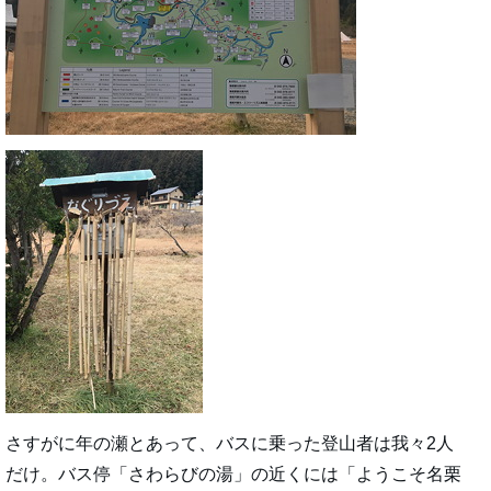
さすがに年の瀬とあって、バスに乗った登山者は我々2人
だけ。バス停「さわらびの湯」の近くには「ようこそ名栗