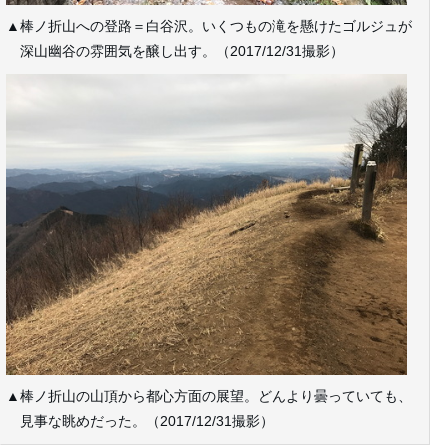
▲棒ノ折山への登路＝白谷沢。いくつもの滝を懸けたゴルジュが
深山幽谷の雰囲気を醸し出す。（2017/12/31撮影）
▲棒ノ折山の山頂から都心方面の展望。どんより曇っていても、
見事な眺めだった。（2017/12/31撮影）