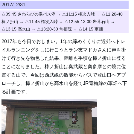
2017/12/31
△09:45 さわらびの湯バス停 → △11:15 権次入峠 → △11:20-40
棒ノ折山 → △11:45 権次入峠 → △12:55-13:00 岩茸石山 →
△13:15 高水山 → △13:20-30 常福院 → △14:15 軍畑
2017年も今日でおしまい。1年の締めくくりに近郊へトレ
イルランニングをしに行こうとラン友マドカさんに声を掛
けて行き先を物色した結果、距離も手頃な棒ノ折山に登る
ことになりました。棒ノ折山は奥武蔵と奥多摩との境に位
置する山で、今回は西武線の飯能からバスで登山口へアプ
ローチし、棒ノ折山から高水山を経てJR青梅線の軍畑へ下
る計画です。