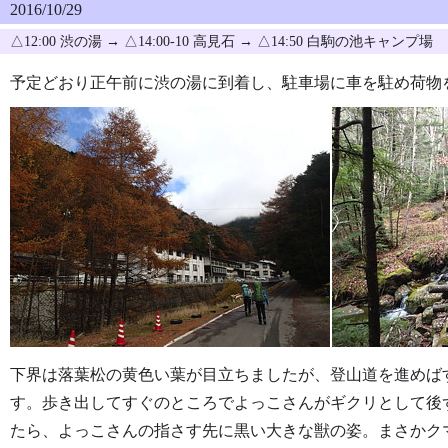
2016/10/29
△12:00 渋の湯 → △14:00-10 高見石 → △14:50 白駒の池キャンプ場
予定どおり正午前に渋の湯に到着し、駐車場に車を駐め荷物
下界は落葉松の黄色い葉が目立ちましたが、登山道を進めば
す。歩き出してすぐのところでよっこさんがギクリとして後
たら、よっこさんの指さす先に黒い大きな獣の姿。まさかク