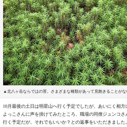
▲北八ヶ岳ならではの苔。さまざまな種類があって見飽きることがない。（20
10月最後の土日は明星山へ行く予定でしたが、あいにく相
よっこさんに声を掛けてみたところ、職場の同僚ジュンコさ
行く予定だが、それでもいいか？との返事をいただきました