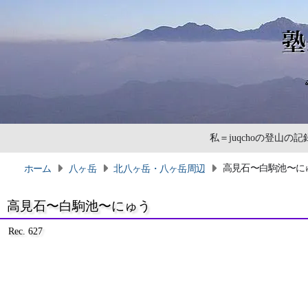
私＝juqchoの登山
高見石〜白駒池〜に
ホーム
八ヶ岳
北八ヶ岳・八ヶ岳周辺
高見石〜白駒池〜にゅう
Rec. 627