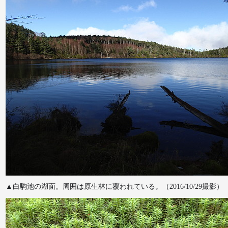
▲白駒池の湖面。周囲は原生林に覆われている。（2016/10/29撮影）