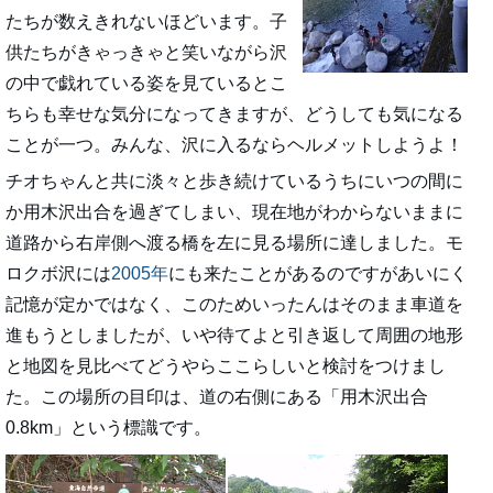
たちが数えきれないほどいます。子
供たちがきゃっきゃと笑いながら沢
の中で戯れている姿を見ているとこ
ちらも幸せな気分になってきますが、どうしても気になる
ことが一つ。みんな、沢に入るならヘルメットしようよ！
チオちゃんと共に淡々と歩き続けているうちにいつの間に
か用木沢出合を過ぎてしまい、現在地がわからないままに
道路から右岸側へ渡る橋を左に見る場所に達しました。モ
ロクボ沢には
2005年
にも来たことがあるのですがあいにく
記憶が定かではなく、このためいったんはそのまま車道を
進もうとしましたが、いや待てよと引き返して周囲の地形
と地図を見比べてどうやらここらしいと検討をつけまし
た。この場所の目印は、道の右側にある「用木沢出合
0.8km」という標識です。