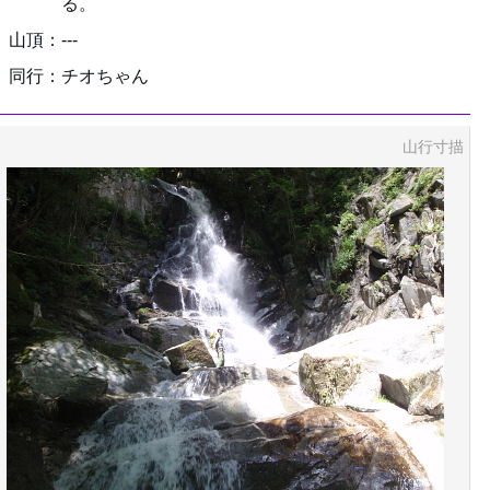
る。
山頂：---
同行：チオちゃん
山行寸描