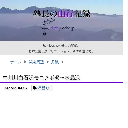
私＝juqchoの登山の記録。
基本は癒し系バリエーション、四季を通じて。
ホーム
関東周辺
丹沢
中川川白石沢モロクボ沢〜水晶沢
Record #476
沢登り