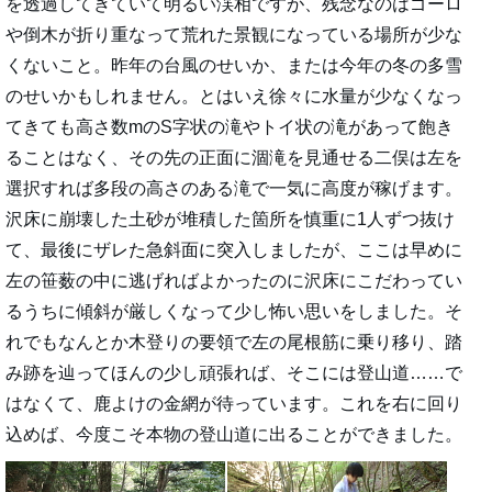
を透過してきていて明るい渓相ですが、残念なのはゴーロ
や倒木が折り重なって荒れた景観になっている場所が少な
くないこと。昨年の台風のせいか、または今年の冬の多雪
のせいかもしれません。とはいえ徐々に水量が少なくなっ
てきても高さ数mのS字状の滝やトイ状の滝があって飽き
ることはなく、その先の正面に涸滝を見通せる二俣は左を
選択すれば多段の高さのある滝で一気に高度が稼げます。
沢床に崩壊した土砂が堆積した箇所を慎重に1人ずつ抜け
て、最後にザレた急斜面に突入しましたが、ここは早めに
左の笹薮の中に逃げればよかったのに沢床にこだわってい
るうちに傾斜が厳しくなって少し怖い思いをしました。そ
れでもなんとか木登りの要領で左の尾根筋に乗り移り、踏
み跡を辿ってほんの少し頑張れば、そこには登山道……で
はなくて、鹿よけの金網が待っています。これを右に回り
込めば、今度こそ本物の登山道に出ることができました。