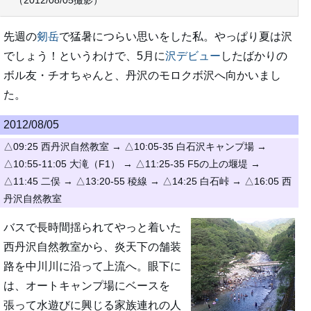
（2012/08/05撮影）
先週の
剱岳
で猛暑につらい思いをした私。やっぱり夏は沢
でしょう！というわけで、5月に
沢デビュー
したばかりの
ボル友・チオちゃんと、丹沢のモロクボ沢へ向かいまし
た。
2012/08/05
△09:25 西丹沢自然教室 → △10:05-35 白石沢キャンプ場 →
△10:55-11:05 大滝（F1） → △11:25-35 F5の上の堰堤 →
△11:45 二俣 → △13:20-55 稜線 → △14:25 白石峠 → △16:05 西
丹沢自然教室
バスで長時間揺られてやっと着いた
西丹沢自然教室から、炎天下の舗装
路を中川川に沿って上流へ。眼下に
は、オートキャンプ場にベースを
張って水遊びに興じる家族連れの人