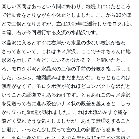
楽しい区間はあっという間に終わり、堰堤上に出たところ
で行動食をとりながら小休止としました。ここから10分ほ
どで二俣となりますが、左は2005年に遡行したモロクボ沢
本流、右が今回遡行する支流の水晶沢です。
水晶沢に入るとすぐに右岸から水量の少ない枝沢が合わ
さってきていて、これはキメ岸沢。ここでチオちゃんに地
形図を示して「今どこにいるか分かる？」と聞いたとこ
ろ、モロクボ沢と水晶沢の二俣の手前の分岐を指し示しま
した。ふふふ、地図読みはまだまだかな。もっともこれは
無理がなくて、モロクボ沢がそれほどコンパクトな沢だと
いうことの証拠でもあるわけです。ともあれこのキメ岸沢
を見送って右に進み茶色いナメ状の段差を越えると、しっ
かり立った5m滝が現れました。これは水流の左すぐ脇を
際どく登れそうな気もしましたが、あえて無理をすること
は避け、いったん少し戻って左の土の斜面から巻きまし
た。さらに数分歩いたところで左岸から10mほどの高距で