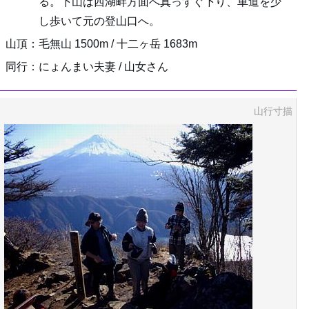
る。下山は西湖畔方面へ真っすぐ下り、車道を少
し歩いて元の登山口へ。
山頂：毛無山 1500m / 十二ヶ岳 1683m
同行：にょんまい夫妻 / 山女さん
山行寸描