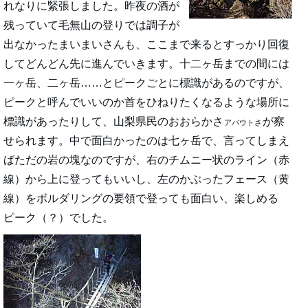
れなりに緊張しました。昨夜の酒が
残っていて毛無山の登りでは調子が
出なかったまいまいさんも、ここまで来るとすっかり回復
してどんどん先に進んでいきます。十二ヶ岳までの間には
一ヶ岳、二ヶ岳……とピークごとに標識があるのですが、
ピークと呼んでいいのか首をひねりたくなるような場所に
標識があったりして、山梨県民のおおらかさ
が察
アバウトさ
せられます。中で面白かったのは七ヶ岳で、言ってしまえ
ばただの岩の塊なのですが、右のチムニー状のライン（赤
線）から上に登ってもいいし、左のかぶったフェース（黄
線）をボルダリングの要領で登っても面白い、楽しめる
ピーク（？）でした。