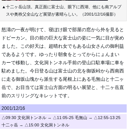
▲十二ヶ岳山頂。真正面に富士山、眼下に西湖、他にも南アルプ
スや奥秩父全山など展望が素晴らしい。（2001/12/16撮影）
怒濤の一夜が明けて、寝ぼけ眼で部屋の窓から外を見ると
ドピーカン。目の前の巨大な富士山の姿に一気に目が覚め
ました。この好天は、超晴れ女でもある山女さんの御利益
であるようです。ゆったり朝食をとってからにょんまい
カーで移動し、文化洞トンネル手前の登山口駐車場に車を
駐めました。今日登る山は富士山の北を御坂峠から西南西
に走る御坂山塊から派生する尾根上にある毛無山と十二ヶ
岳で、お目当ては富士山方面の明るい展望と、十二ヶ岳直
前のスリリングなキレットです。
2001/12/16
△09:30 文化洞トンネル → △11:05-25 毛無山 → △12:55-13:25
十二ヶ岳 → △15:00 文化洞トンネル