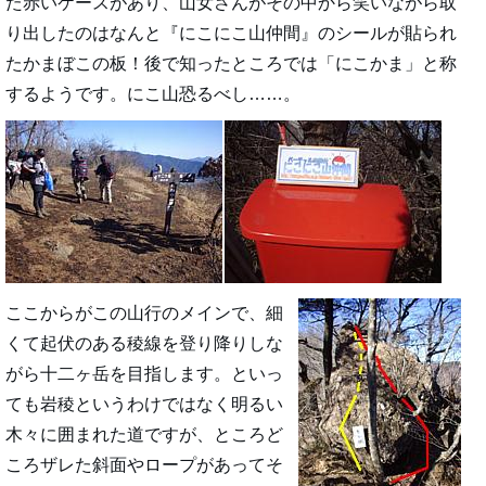
た赤いケースがあり、山女さんがその中から笑いながら取
り出したのはなんと『にこにこ山仲間』のシールが貼られ
たかまぼこの板！後で知ったところでは「にこかま」と称
するようです。にこ山恐るべし……。
ここからがこの山行のメインで、細
くて起伏のある稜線を登り降りしな
がら十二ヶ岳を目指します。といっ
ても岩稜というわけではなく明るい
木々に囲まれた道ですが、ところど
ころザレた斜面やロープがあってそ