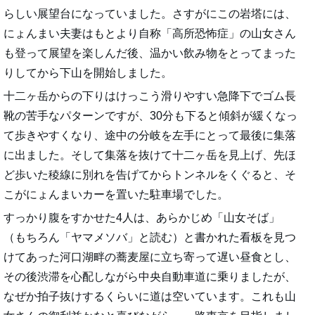
らしい展望台になっていました。さすがにこの岩塔には、
にょんまい夫妻はもとより自称「高所恐怖症」の山女さん
も登って展望を楽しんだ後、温かい飲み物をとってまった
りしてから下山を開始しました。
十二ヶ岳からの下りはけっこう滑りやすい急降下でゴム長
靴の苦手なパターンですが、30分も下ると傾斜が緩くなっ
て歩きやすくなり、途中の分岐を左手にとって最後に集落
に出ました。そして集落を抜けて十二ヶ岳を見上げ、先ほ
ど歩いた稜線に別れを告げてからトンネルをくぐると、そ
こがにょんまいカーを置いた駐車場でした。
すっかり腹をすかせた4人は、あらかじめ「山女そば」
（もちろん「ヤマメソバ」と読む）と書かれた看板を見つ
けてあった河口湖畔の蕎麦屋に立ち寄って遅い昼食とし、
その後渋滞を心配しながら中央自動車道に乗りましたが、
なぜか拍子抜けするくらいに道は空いています。これも山