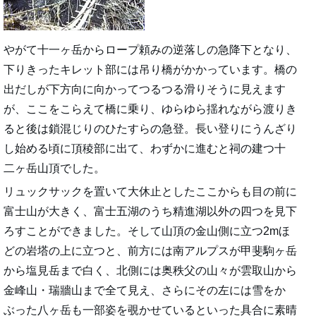
やがて十一ヶ岳からロープ頼みの逆落しの急降下となり、
下りきったキレット部には吊り橋がかかっています。橋の
出だしが下方向に向かってつるつる滑りそうに見えます
が、ここをこらえて橋に乗り、ゆらゆら揺れながら渡りき
ると後は鎖混じりのひたすらの急登。長い登りにうんざり
し始める頃に頂稜部に出て、わずかに進むと祠の建つ十
二ヶ岳山頂でした。
リュックサックを置いて大休止としたここからも目の前に
富士山が大きく、富士五湖のうち精進湖以外の四つを見下
ろすことができました。そして山頂の金山側に立つ2mほ
どの岩塔の上に立つと、前方には南アルプスが甲斐駒ヶ岳
から塩見岳まで白く、北側には奥秩父の山々が雲取山から
金峰山・瑞牆山まで全て見え、さらにその左には雪をか
ぶった八ヶ岳も一部姿を覗かせているといった具合に素晴