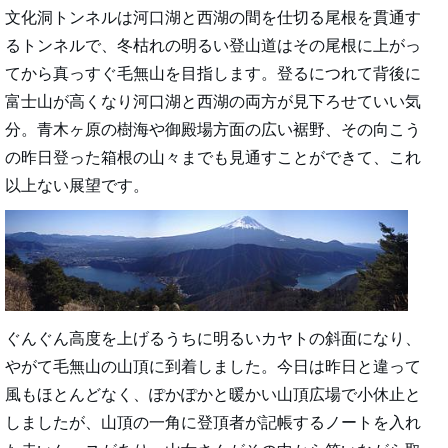
文化洞トンネルは河口湖と西湖の間を仕切る尾根を貫通す
るトンネルで、冬枯れの明るい登山道はその尾根に上がっ
てから真っすぐ毛無山を目指します。登るにつれて背後に
富士山が高くなり河口湖と西湖の両方が見下ろせていい気
分。青木ヶ原の樹海や御殿場方面の広い裾野、その向こう
の昨日登った箱根の山々までも見通すことができて、これ
以上ない展望です。
ぐんぐん高度を上げるうちに明るいカヤトの斜面になり、
やがて毛無山の山頂に到着しました。今日は昨日と違って
風もほとんどなく、ぽかぽかと暖かい山頂広場で小休止と
しましたが、山頂の一角に登頂者が記帳するノートを入れ