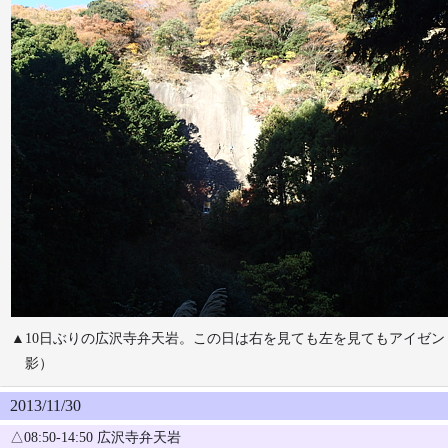
▲10日ぶりの広沢寺弁天岩。この日は右を見ても左を見てもアイゼントレー
影）
2013/11/30
△08:50-14:50 広沢寺弁天岩