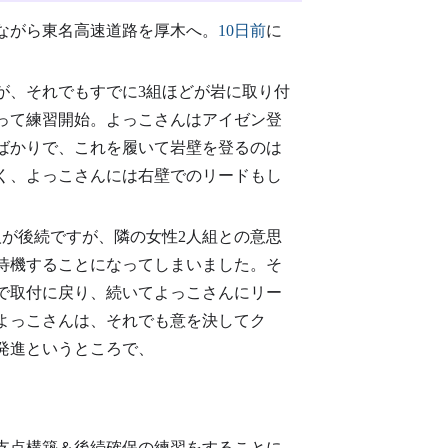
ながら東名高速道路を厚木へ。
10日前
に
が、それでもすでに3組ほどが岩に取り付
って練習開始。よっこさんはアイゼン登
ばかりで、これを履いて岩壁を登るのは
く、よっこさんには右壁でのリードもし
人が後続ですが、隣の女性2人組との意思
待機することになってしまいました。そ
チで取付に戻り、続いてよっこさんにリー
よっこさんは、それでも意を決してク
発進というところで、
支点構築＆後続確保の練習をすることに