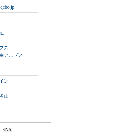
uqcho.jp
辺
プス
南アルプス
イン
名山
SNS