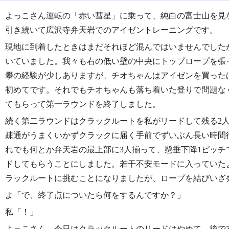
よっこさん運転の「赤い彗星」に乗って、純白の富士山を見
引き続いて広沢寺弁天岩でのアイゼントレーニングです。
現地に到着したときはまだそれほど混んではいませんでした
いていました。我々も右の低い壁の中央にトップロープを張
攀の経験が少しありますが、チオちゃんはアイゼンを買った
初めてです。それでもチオちゃんも落ち着いた登りで問題な
てもらって第一ラウンドを終了しました。
続く第二ラウンドはクラックルートを私がリードして残る2
疎通がうまくいかずクラックに届く手前でずいぶん長い時間
れでも何とか弁天岩の最上部に3人揃って、懸垂下降1ピッ
ドしてもらうことにしました。若干不安モードに入っていた
ラックルートに挑むことになりましたが、ロープを結びいざ
よ「で、終了点についたら何をするんですか？」
私「！」
よっこさん、今日はクラックルートのリードはやめて、後で