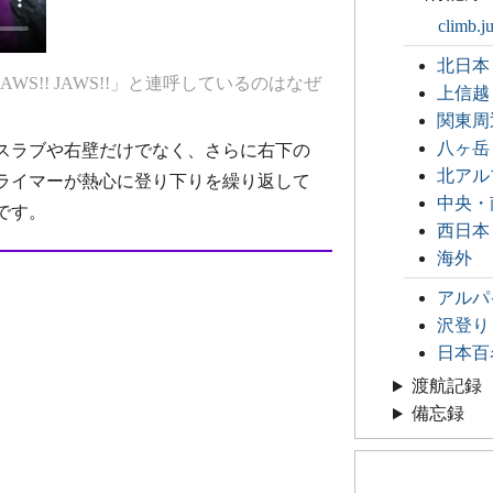
climb.j
北日本
S!! JAWS!!」と連呼しているのはなぜ
上信越
関東周
八ヶ岳
スラブや右壁だけでなく、さらに右下の
北アル
ライマーが熱心に登り下りを繰り返して
中央・
です。
西日本
海外
アルパ
沢登り
日本百
渡航記録
備忘録