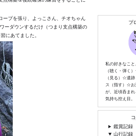
ロープを張り、よっこさん、チオちゃん
プ
ロワーダウンするだけ（つまり支点構築の
練習にあてました。
私の好きなこと
（聴く・弾く）
（見る）☆遺跡
ス（指す）☆お
が、近頃呑まれ
気持ち控え目。
コ
鑑賞記録
山行記録