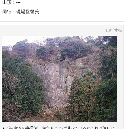
山頂：---
同行：現場監督氏
山行寸描
▲がら空きの弁天岩。何年もここに通っているがこれは珍しい。