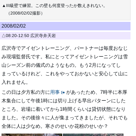
▲III級壁で練習。この壁も何度登ったか数えきれない。
（2008/02/02撮影）
2008/02/02
△08:20-12:50 広沢寺弁天岩
広沢寺でアイゼントレーニング、パートナーは毎度おなじ
み現場監督氏です。私にとってアイゼントレーニングは雪
山シーズン前の儀式のようなもの。もう2月になってし
まっているけれど、これをやっておかないと安心して山に
入れません。
この日は夕方私の方に
用事
があったため、7時半に本厚
木集合にして午後1時には切り上げる早出パターンにした
ところ、岩場に着いてから1時間くらいは貸切状態になり
ました。その後徐々に人が集まってきましたが、それでも
全体に人は少なめ。寒さのせいか花粉のせいか？