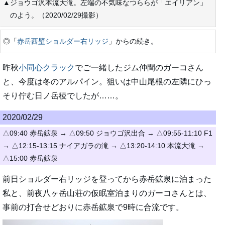
▲ジョウゴ沢本流大滝。左端の不気味なつららが「エイリアン」
のよう。（2020/02/29撮影）
◎「
赤岳西壁ショルダー右リッジ
」からの続き。
昨秋
小同心クラック
でご一緒したジム仲間のガーコさん
と、今度は冬のアルパイン。狙いは中山尾根の左隣にひっ
そり佇む日ノ岳稜でしたが……。
2020/02/29
△09:40 赤岳鉱泉 → △09:50 ジョウゴ沢出合 → △09:55-11:10 F1
→ △12:15-13:15 ナイアガラの滝 → △13:20-14:10 本流大滝 →
△15:00 赤岳鉱泉
前日ショルダー右リッジを登ってから赤岳鉱泉に泊まった
私と、前夜八ヶ岳山荘の仮眠室泊まりのガーコさんとは、
事前の打合せどおりに赤岳鉱泉で9時に合流です。