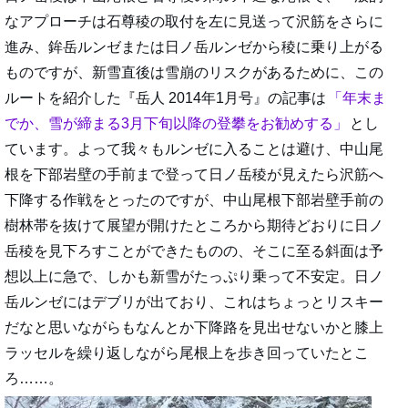
なアプローチは石尊稜の取付を左に見送って沢筋をさらに
進み、鉾岳ルンゼまたは日ノ岳ルンゼから稜に乗り上がる
ものですが、新雪直後は雪崩のリスクがあるために、この
ルートを紹介した『岳人 2014年1月号』の記事は
年末ま
でか、雪が締まる3月下旬以降の登攀をお勧めする
とし
ています。よって我々もルンゼに入ることは避け、中山尾
根を下部岩壁の手前まで登って日ノ岳稜が見えたら沢筋へ
下降する作戦をとったのですが、中山尾根下部岩壁手前の
樹林帯を抜けて展望が開けたところから期待どおりに日ノ
岳稜を見下ろすことができたものの、そこに至る斜面は予
想以上に急で、しかも新雪がたっぷり乗って不安定。日ノ
岳ルンゼにはデブリが出ており、これはちょっとリスキー
だなと思いながらもなんとか下降路を見出せないかと膝上
ラッセルを繰り返しながら尾根上を歩き回っていたとこ
ろ……。