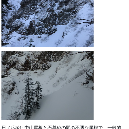
日ノ岳稜は中山尾根と石尊稜の間の不遇な尾根で、一般的