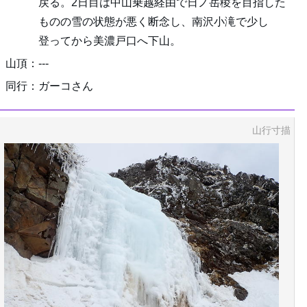
戻る。2日目は中山乗越経由で日ノ岳稜を目指した
ものの雪の状態が悪く断念し、南沢小滝で少し
登ってから美濃戸口へ下山。
山頂：---
同行：ガーコさん
山行寸描