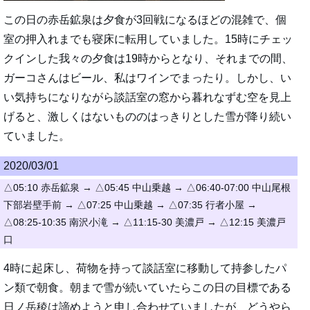
この日の赤岳鉱泉は夕食が3回戦になるほどの混雑で、個
室の押入れまでも寝床に転用していました。15時にチェッ
クインした我々の夕食は19時からとなり、それまでの間、
ガーコさんはビール、私はワインでまったり。しかし、い
い気持ちになりながら談話室の窓から暮れなずむ空を見上
げると、激しくはないもののはっきりとした雪が降り続い
ていました。
2020/03/01
△05:10 赤岳鉱泉 → △05:45 中山乗越 → △06:40-07:00 中山尾根
下部岩壁手前 → △07:25 中山乗越 → △07:35 行者小屋 →
△08:25-10:35 南沢小滝 → △11:15-30 美濃戸 → △12:15 美濃戸
口
4時に起床し、荷物を持って談話室に移動して持参したパ
ン類で朝食。朝まで雪が続いていたらこの日の目標である
日ノ岳稜は諦めようと申し合わせていましたが、どうやら