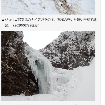
▲ジョウゴ沢支流のナイアガラの滝。右端の乾いた短い垂壁で練
習。（2020/02/29撮影）