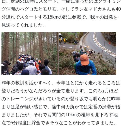
日、定刻の10時にスタート。一緒に走ったのはクライミン
グ仲間のハグロ氏とモリモ、そしてラン友マドカさんも40
分遅れでスタートする15kmの部に参戦で、我々の出発を
見送ってくれました。
昨年の教訓を活かすべく、今年はとにかく走れるところは
登りだろうがなんだろうが全て走ります。この2カ月ほど
のトレーニングがきいているのか登り坂でも明らかに昨年
よりは足が軽い感じで、途中何カ所かでは定番の渋滞が始
まりましたが、それでも関門の10kmの榎峠を見下ろす地
点で5分程度は貯金できそうなことがわかってきました。