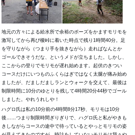
地元の方々による給水所で余裕のポーズをかますモリモを
激写してから再び榎峠に着いた時点で残り1時間40分。足
を守りながら（つまり手を抜きながら）走ればなんとか
ゴールできそうだな、というメドが立ちました。しかし、
ここからの登りでモリモが遅れ始めます。起伏のきつい
コースだけにいつものふくらはぎではなく太腿が痛み始め
ましたが、だましだましランとウォークを交えて、最後は
制限時間に10分のゆとりを残して4時間20分44秒でゴール
しました。やれうれしや！
ハグロ氏は私の10分前の4時間8分17秒、モリモは10分
後……つまり制限時間ぎりぎりで、ハグロ氏と私がやきも
きしながらコースの途中で待っているとやっとモリモの姿
が見えてきたのですが、時計をしていないモリモは我々や