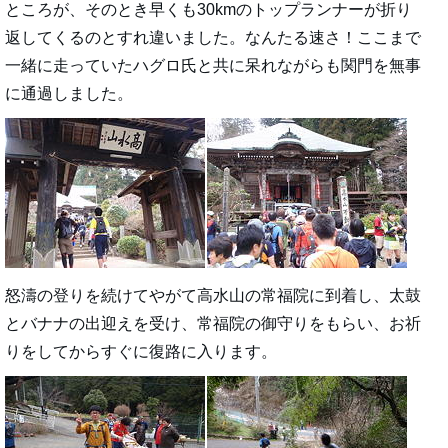
ところが、そのとき早くも30kmのトップランナーが折り
返してくるのとすれ違いました。なんたる速さ！ここまで
一緒に走っていたハグロ氏と共に呆れながらも関門を無事
に通過しました。
怒濤の登りを続けてやがて高水山の常福院に到着し、太鼓
とバナナの出迎えを受け、常福院の御守りをもらい、お祈
りをしてからすぐに復路に入ります。