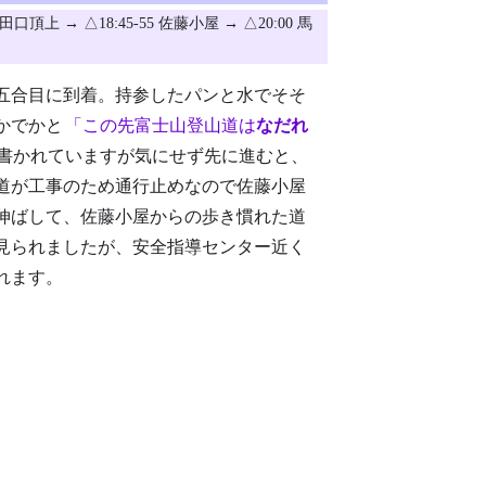
口頂上 → △18:45-55 佐藤小屋 → △20:00 馬
ン五合目に到着。持参したパンと水でそそ
かでかと
この先富士山登山道は
なだれ
書かれていますが気にせず先に進むと、
道が工事のため通行止めなので佐藤小屋
伸ばして、佐藤小屋からの歩き慣れた道
見られましたが、安全指導センター近く
れます。