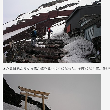
▲八合目あたりから雪が道を覆うようになった。例年になく雪が多い様子。（