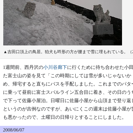
▲吉田口頂上の鳥居。狛犬も吽形の方が腰まで雪に埋もれている。（2008
1週間前、西丹沢の
小川谷廊下
に行くために待ち合わせた小
た富士山の姿を見て「この時期にしては雪が多いじゃないか
め、帰宅すると直ちにバスを手配しました。これまでのパタ
に乗って昼前に富士スバルライン五合目に着き、その日のう
で下って佐藤小屋泊。日曜日に佐藤小屋から山頂まで登り返
というのが吉例なのですが、あいにくこの週末は佐藤小屋が
も悪かったので、土曜日の日帰りとすることにしました。
2008/06/07