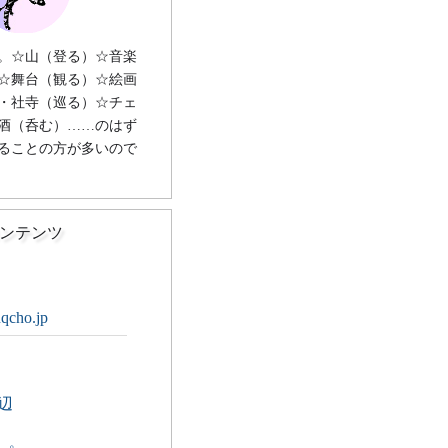
。☆山（登る）☆音楽
☆舞台（観る）☆絵画
・社寺（巡る）☆チェ
酒（呑む）……のはず
ることの方が多いので
ンテンツ
uqcho.jp
辺