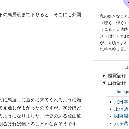
下の鳥居荘まで下りると、そこにも外国
私の好きなこと
（聴く・弾く）
（見る）☆遺跡
ス（指す）☆お
が、近頃呑まれ
気持ち控え目。
コ
鑑賞記録
山行記録
climb.j
うどに馬返しに迎えに来てくれるように頼
北日本
て見通しがよかったのですが、20分ほど
上信越
るようになりました。歴史のある登山道
関東周
八ヶ岳
明るければ飽きることがなさそうです