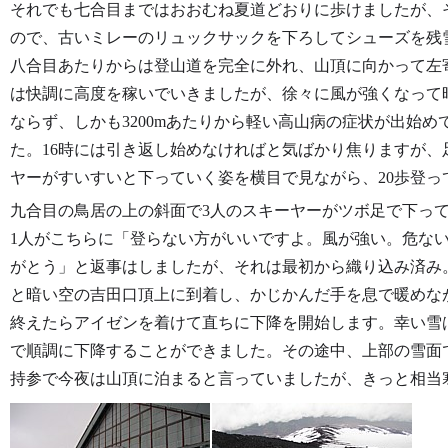
それでも七合目まではおおむね夏道どおりに歩けましたが、
ので、古いミレーのリュックサックを下ろしてシューズを残
八合目あたりからは登山道を完全に外れ、山頂に向かって左
は快調に高度を稼いでいきましたが、徐々に風が強くなって
ならず、しかも3200mあたりから軽い高山病の症状が出始
た。16時には引き返し始めなければと気ばかり焦りますが
ヤーがすいすいと下っていく姿を横目で見ながら、20歩登っ
九合目の鳥居の上の斜面で3人のスキーヤーがツボ足で下っ
1人がこちらに「登らない方がいいですよ。風が強い。危な
がとう」と返事はしましたが、それは最初から織り込み済み
と暗い空の吉田口頂上に到着し、かじかんだ手を息で暖めな
終えたらアイゼンを着けて直ちに下降を開始します。幸い雪
で順調に下降することができました。その途中、上部の雪面
持参で今夜は山頂に泊まると言っていましたが、きっと相当