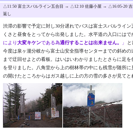
△11:50 富士スバルライン五合目 → △12:10 佐藤小屋 → △16:05-20 吉田
返し
渋滞の影響で予定に対し30分遅れでバスは富士スバルライ
くさと昼食をとってから出発しました。水平道の入口にはで
により
大変キケン
である為
通行することは出来ません。
と
今度は泉ヶ瀧分岐から富士山安全指導センターまでの斜めの
まで迂回せよとの看板。はいはいわかりましたとさらに足を
を登りました。八角堂から上の樹林帯の中にも残雪が随所に
の開けたところからはガス越しに上の方の雪の多さが見てと