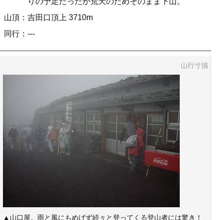
りの予定だったが荒天のためそのまま下山。
山頂：吉田口頂上 3710m
同行：---
山行寸描
▲山口屋。雨と風にもめげず続々と登ってくる登山者には驚き！