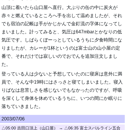
山頂に着いたら山口屋へ直行。大ぶりの缶の中に炭火が
赤々と燃えているところへ手を出して温めましたが、それ
でも宿泊の記帳は手がかじかんで金釘流の字体になってし
まいました。計ってみると、気圧は647mbarとかなりの低
気圧です。しばらくぼーっとしているうちに夕食時間にな
りましたが、カレーが1杯というのは富士山の山小屋の定
番で、それだけでは寂しいのでおでんを追加注文しまし
た。
登っている人は少ないと予想していたのに寝床は意外に満
員で、そんな中19時にはさっさと寝てしまいました。寝入
りばなは息苦しさを感じないでもなかったのですが、呼吸
を深くして身体を休めているうちに、いつの間にか眠りに
落ちていきました。
2003/07/06
△05:00 吉田口頂上（山口屋） → △06:35 富士スバルライン五合