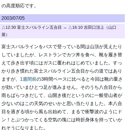
の高度順応です。
2003/07/05
△12:30 富士スバルライン五合目 → △16:10 吉田口頂上（山口
屋）
富士スバルラインをバスで登っている間は山頂が見えたり
していましたが、レストランでカツ丼を食べ、靴を履き替
えて歩き出す頃にはガスに覆われはじめていました。すっ
かり歩き慣れた富士スバルライン五合目からの道ではあり
ますが、
1週間前
の3時間ペースに比べると今回は靴の重さ
が効いていまひとつ足が進みません。そのうち八合目から
雨もぱらつきだして、山開き後だというのに一般登山者が
少ないのはこの天気のせいかと思い当たりました。本八合
目を過ぎる頃から風も出始めて、まるで衝撃波のようにド
ン！とぶつかってくる空気の塊には時折身体を持っていか
れそうになりました。