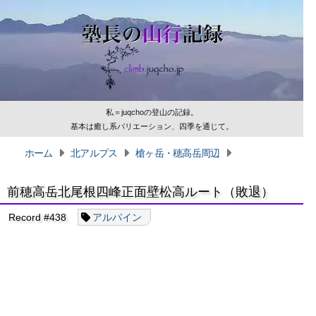
私＝juqchoの登山の記録。
基本は癒し系バリエーション、四季を通じて。
ホーム
北アルプス
槍ヶ岳・穂高岳周辺
前穂高岳北尾根四峰正面壁松高ルート（敗退）
Record #438
アルパイン