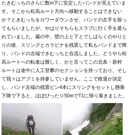
たきむっちのさらに数m下に安定したバンドが見えていま
す。そこから松高ルート方向へ移動することはできない
か？ときむっちをロワーダウンさせ、バンドの左手を探っ
てもらいましたが、やはりそちらもスラブに行く手を遮ら
れていました。霧の中、壁の上と下とでしばらくのやりと
りの後、スリングとカラビナを残置して私もバンドまで降
り、バンドの左端できむっちと合流しました。どうやら松
高ルートへの転進は難しく、かと言ってこの北条・新村
ルートは途中に人工登攀のセクションを持っており、そし
て我々はアブミを持参していません。ここで敗退が決定
し、バンド左端の残置ピン4本にスリングをセットし懸垂
下降で下ると、ほぼぴったり50mでT1に帰り着きました。