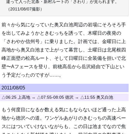
違って入った北条・新村ルートの「さわり」が見られます。
（2011/08/07撮影）
前々から気になっていた奥又白池周辺の岩場にそろそろ手
を出してみようかときむっちを誘って、木曜日の夜発の
「さわやか信州号」に乗りました。計画では、金曜日に上
高地から奥又白池まで上がって幕営し、土曜日は北尾根四
峰正面壁の松高ルート、そして日曜日に全装備を担いで北
壁〜Aフェースを登り、前穂高岳から岳沢経由で下山とい
う予定だったのですが……。
2011/08/05
△06:25 上高地 → △07:55-08:05 徳沢 → △11:55 奥又白池
もう何度目になるか数える気にもならないほど通った上高
地から徳沢への道。ワンゲルあがりのきむっちの高速ペー
スにはついていけないながらも、この日は池までなので焦