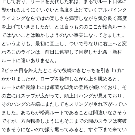
上しており、リードを交代した私は、まるでルート自体に
導かれるようにぐいぐいと高度を上げていくアルパインク
ライミングならではの楽しさを満喫しながら気分良く高度
を上げていきましたが、とは言うもののここが松高ルート
ではないことは動かしようのない事実になってきました。
というよりも、最初に直上し、ついで弓なりに右上へと変
わるこのラインは、前日に遠望して同定した北条・新村
ルートに違いありません。
2ピッチ目を終えたところで後続のきむっちを引き上げに
かかりましたが、ロープを操作しながら上を眺めると、
ルートの延長線上には顕著な凹角の登路が続いており、そ
の左にはスラブが広がって、頭上はハングが見えており、
そのハングの左端にまたしてもスリングが垂れ下がってい
ました。あちらが松高ルートであることは間違いなさそう
ですが、方向転換しようにもそこまでの間のスラブは突破
できそうにないので振り返ってみると、すぐ下まで来てい