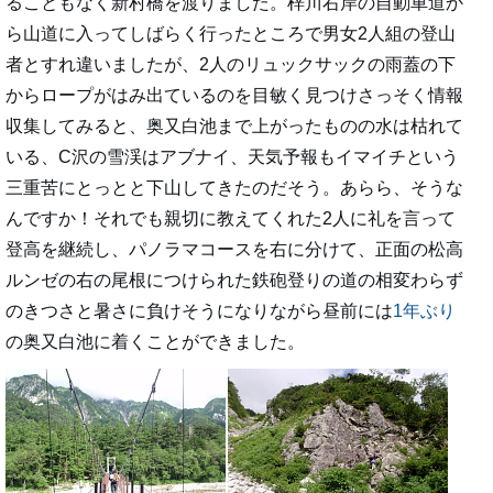
ることもなく新村橋を渡りました。梓川右岸の自動車道か
ら山道に入ってしばらく行ったところで男女2人組の登山
者とすれ違いましたが、2人のリュックサックの雨蓋の下
からロープがはみ出ているのを目敏く見つけさっそく情報
収集してみると、奥又白池まで上がったものの水は枯れて
いる、C沢の雪渓はアブナイ、天気予報もイマイチという
三重苦にとっとと下山してきたのだそう。あらら、そうな
んですか！それでも親切に教えてくれた2人に礼を言って
登高を継続し、パノラマコースを右に分けて、正面の松高
ルンゼの右の尾根につけられた鉄砲登りの道の相変わらず
のきつさと暑さに負けそうになりながら昼前には
1年ぶり
の奥又白池に着くことができました。