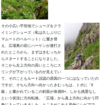
その小広い平坦地でシューズをクラ
イミングシューズ（私は久しぶりに
マムートのベルベット）に履き替
え、広場奥の岩にハーケンが連打さ
れたところから、まずはきむっちか
らスタートすることになりました。
そこから左上方向の高いところにス
リングが下がっているのが見えてい
て、そのこともルート誤認の原因の一つにはなっていたの
ですが、そちら方向へ向かったきむっちは、トポに「II
級」と書かれているこの斜面が体感III+、しかも残置なし
という状況に方向転換。「広場」から真上方向に向かう凹
角に入っていきました。ところがこれも意外にシビアで、