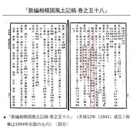
『新編相模国風土記稿 巻之五十八』
▲『新編相模国風土記稿 巻之五十八』（天保12年（1841）成立 / 画
像は1884年出版のもの）〔部分〕