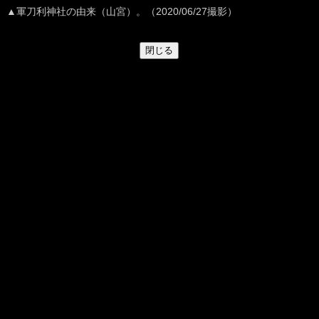
▲軍刀利神社の由来（山宮）。（2020/06/27撮影）