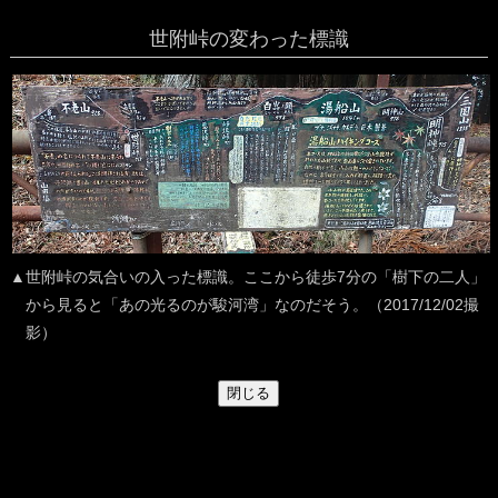
世附峠の変わった標識
▲世附峠の気合いの入った標識。ここから徒歩7分の「樹下の二人」
から見ると「あの光るのが駿河湾」なのだそう。（2017/12/02撮
影）