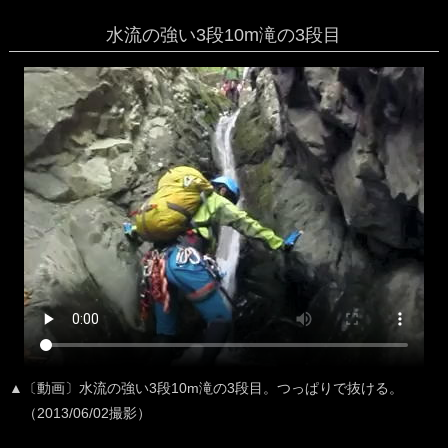
水流の強い3段10m滝の3段目
▲〔動画〕水流の強い3段10m滝の3段目。つっぱりで抜ける。
（2013/06/02撮影）