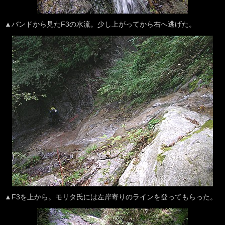
▲バンドから見たF3の水流。少し上がってから右へ逃げた。
▲F3を上から。モリタ氏には左岸寄りのラインを登ってもらった。