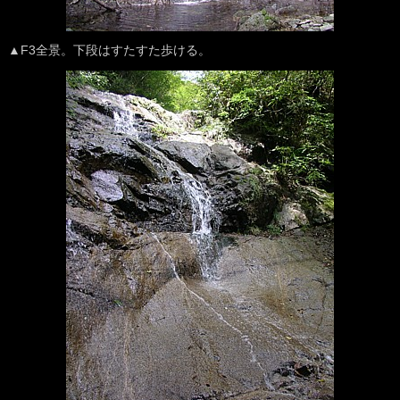
▲F3全景。下段はすたすた歩ける。