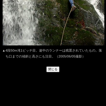
▲4段50m滝1ピッチ目。途中のランナーは残置されていたもの。落
ち口までの傾斜と高さにも注目。（2005/06/05撮影）