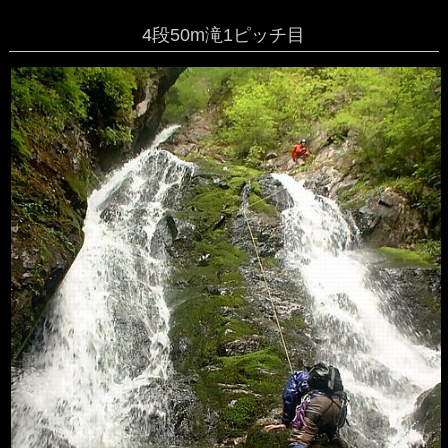
4段50m滝1ピッチ目